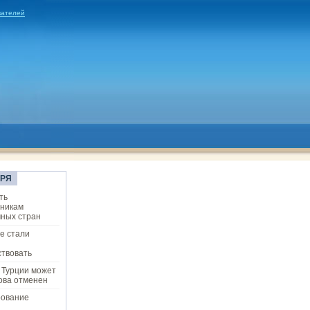
вателей
ОРЯ
ть
ьникам
ных стран
е стали
твовать
 Турции может
ова отменен
рование