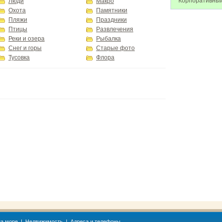
Корпоративный
Люди
Макро
Охота
Памятники
Пляжи
Праздники
Птицы
Развлечения
Реки и озера
Рыбалка
Снег и горы
Старые фото
Тусовка
Флора
а море
|
Недвижимость
|
Адреса и телефоны