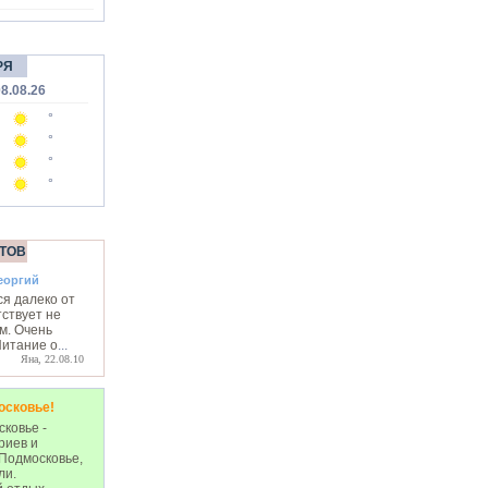
РЯ
8.08.26
°
°
°
°
ТОВ
еоргий
я далеко от
ствует не
м. Очень
Питание о
...
Яна, 22.08.10
осковье!
ковье -
риев и
 Подмосковье,
ли.