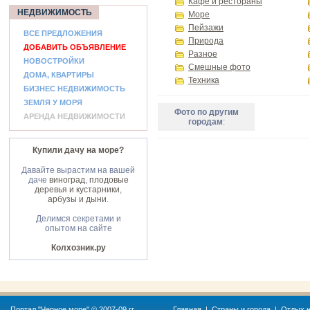
Кафе и рестораны
НЕДВИЖИМОСТЬ
Море
Пейзажи
ВСЕ ПРЕДЛОЖЕНИЯ
Природа
ДОБАВИТЬ ОБЪЯВЛЕНИЕ
Разное
НОВОСТРОЙКИ
Смешные фото
ДОМА, КВАРТИРЫ
Техника
БИЗНЕС НЕДВИЖИМОСТЬ
ЗЕМЛЯ У МОРЯ
Фото по другим
АРЕНДА НЕДВИЖИМОСТИ
городам
:
Купили дачу на море?
Давайте вырастим на вашей
даче
виноград
,
плодовые
деревья и кустарники
,
арбузы и дыни
.
Делимся секретами и
опытом на сайте
Колхозник.ру
Портал "
Черное море
" © 2007-09 гг.
Главная
|
Страны и города
|
Отдых н