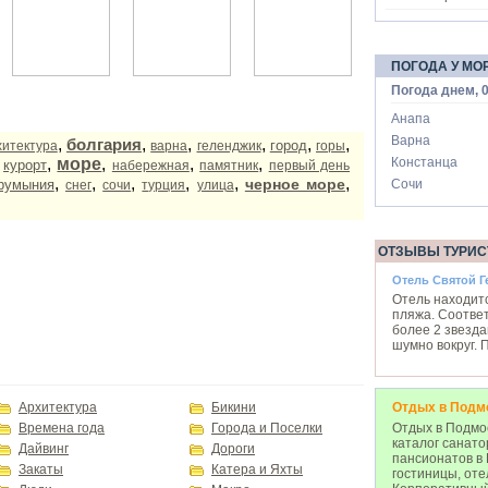
ПОГОДА У МО
Погода днем, 0
Анапа
Варна
,
болгария
,
,
,
,
,
город
хитектура
варна
геленджик
горы
,
,
море
,
,
,
Констанца
курорт
набережная
памятник
первый день
,
,
,
,
,
,
черное море
румыния
Сочи
снег
сочи
турция
улица
ОТЗЫВЫ ТУРИС
Отель Святой Г
Отель находитс
пляжа. Соответ
более 2 звезда
шумно вокруг. 
Архитектура
Бикини
Отдых в Подм
Времена года
Города и Поселки
Отдых в Подмос
каталог санато
Дайвинг
Дороги
пансионатов в
Закаты
Катера и Яхты
гостиницы, оте