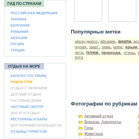
ГИД ПО СТРАНАМ
РОССИЙСКАЯ ФЕДЕРАЦИЯ
УКРАИНА
БОЛГАРИЯ
Популярные метки
РУМЫНИЯ
АБХАЗИЯ
,
,
анапа
,
абхазия
абрау-дюрсо
ар
ГРУЗИЯ
,
,
,
,
крым
грузия
закат
зима
кафе
ТУРЦИЯ
,
пляж
,
,
,
природа
лета
птицы
ялта
ОТДЫХ НА МОРЕ
КАТАЛОГ ГОСТИНИЦ
ПОИСК ТУРА
ОТДЫХ С ЛЕЧЕНИЕМ
ДЕТСКИЙ ОТДЫХ
ГОСТЕВЫЕ ДОМА
Фотографии по рубрикам
ЧАСТНЫЙ СЕКТОР
ДОСУГ И ОТДЫХ
Активный отдых
РЕСТОРАНЫ И БАРЫ
Вокзалы, Аэропорты
ДОСТОПРИМЕЧАТЕЛЬНОСТИ
Горы
ОТЗЫВЫ ТУРИСТОВ
Животные