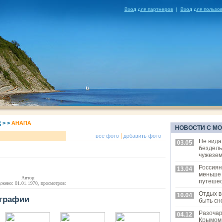
Вход для партнеров
|
Вход для пользо
Е
>
>
АНАПА
НОВОСТИ С М
|
все фото
добавить фото
Не вида
03.05
бездел
чужезем
Россиян
13.04
меньше
Автор:
путешес
ужено: 01.01.1970, просмотров:
Отдых в
10.04
графии
быть сн
Разоча
04.12
Крымом