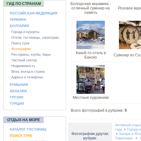
ГИД ПО СТРАНАМ
Болгарская керамика -
отличный сувенир на
Розовое вар
память
РОССИЙСКАЯ ФЕДЕРАЦИЯ
УКРАИНА
БОЛГАРИЯ
Города и курорты
Отели, гостиницы, санатории
Поиск тура
Фотографии
Какой-то отель в
Рестораны, клубы, бары
Сувенир из Со
Банско
Частный сектор
Недвижимость
Виза, въезд в страну
Адреса и телефоны
РУМЫНИЯ
АБХАЗИЯ
ГРУЗИЯ
Местные художники
ТУРЦИЯ
Всего фотографий в рубрике:
9
ОТДЫХ НА МОРЕ
Активный отды
•
КАТАЛОГ ГОСТИНИЦ
года
Города 
Фотографии других
•
Катера и Ях
ПОИСК ТУРА
рубрик
:
•
Памятники