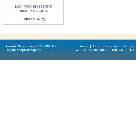
Делимся секретами и
опытом на сайте
Колхозник.ру
Портал "
Черное море
" © 2007-09 гг.
Главная
|
Страны и города
|
Отдых н
Фото & Черное море
|
Реклама
|
Кон
Создан
anapa-design.ru