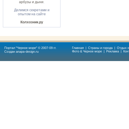
арбузы и дыни
.
Делимся секретами и
опытом на сайте
Колхозник.ру
Портал "
Черное море
" © 2007-09 гг.
Главная
|
Страны и города
|
Отдых н
Фото & Черное море
|
Реклама
|
Кон
Создан
anapa-design.ru