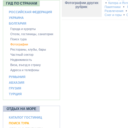
Фотографии других
•
Катера и Ях
ГИД ПО СТРАНАМ
рубрик
:
•
Памятники
Развлечения
РОССИЙСКАЯ ФЕДЕРАЦИЯ
•
Снег и горы
С
УКРАИНА
БОЛГАРИЯ
Города и курорты
Отели, гостиницы, санатории
Поиск тура
Фотографии
Рестораны, клубы, бары
Частный сектор
Недвижимость
Виза, въезд в страну
Адреса и телефоны
РУМЫНИЯ
АБХАЗИЯ
ГРУЗИЯ
ТУРЦИЯ
ОТДЫХ НА МОРЕ
КАТАЛОГ ГОСТИНИЦ
ПОИСК ТУРА