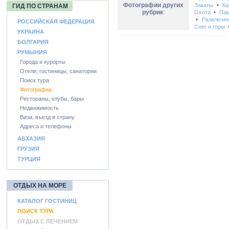
Фотографии других
•
Закаты
Ка
ГИД ПО СТРАНАМ
рубрик
:
•
Охота
Пам
•
Развлече
РОССИЙСКАЯ ФЕДЕРАЦИЯ
Снег и горы
УКРАИНА
БОЛГАРИЯ
РУМЫНИЯ
Города и курорты
Отели, гостиницы, санатории
Поиск тура
Фотографии
Рестораны, клубы, бары
Недвижимость
Виза, въезд в страну
Адреса и телефоны
АБХАЗИЯ
ГРУЗИЯ
ТУРЦИЯ
ОТДЫХ НА МОРЕ
КАТАЛОГ ГОСТИНИЦ
ПОИСК ТУРА
ОТДЫХ С ЛЕЧЕНИЕМ