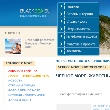
наше любимое море!
Этот сайт расскажет
Вам, все о Черном
море.
ЧЕРНОЕ МОРЕ
>
ФОТО & ЧЕРНОЕ МОР
ГЛАВНОЕ О МОРЕ
ЧЕРНОЕ МОРЕ В ФОТОГРАФИЯХ
АКВАПАРК ТИКИ-ТАК
ЧЕРНОЕ МОРЕ, ЖИВОТН
АНАПА - ПЕРВЫЙ ДЕНЬ ЛЕТА
НОВОСТИ
СТРАНЫ И ГОРОДА
ФОТО & ЧЕРНОЕ МОРЕ
Всего фотографий в рубрике:
0
ИСТОРИЯ ЧЕРНОГО МОРЯ
ФЛОРА И ФАУНА
Активный от
•
года
Горо