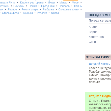
•
•
•
•
•
тера и Яхты
Кафе и рестораны
Люди
Макро
Море
•
•
•
•
•
ятники
Пейзажи
Пляжи
Праздники
Природа
Птицы
•
•
•
•
•
ния
Разное
Реки и озера
Рыбалка
Смешные фото
•
•
•
•
Старые фото
Техника
Тусовка
Флора
ПОГОДА У МО
Погода сегодн
Анапа
Варна
Констанца
Сочи
ОТЗЫВЫ ТУРИС
Детский лагерь
Класс ещё туда 
Голубая долина
Олимп, Находи
двуме стадиона
лавочки
...
Отдых в Подм
Отдых в Подмос
каталог санато
пансионатов в 