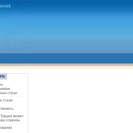
вателей
РЯ
ть
никам
ных стран
е стали
твовать
 Турции может
ова отменен
ование