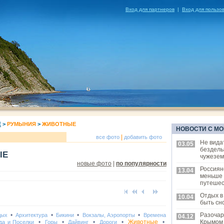
Вход для партнеров
|
Вход для пользо
Е
>
РУМЫНИЯ
>
ЖИВОТНЫЕ
НОВОСТИ С МО
|
все фото
добавить фото
Не вида
03.05
бездель
ЫЕ
чужезем
новые фото
|
по популярности
Россиян
13.04
меньше
путешес
Отдых в
10.04
быть сн
•
•
•
•
Разочар
дых
Архитектура
Бикини
Вокзалы, Аэропорты
Времена
04.12
•
•
•
•
Животные
•
Крымом
да и Поселки
Горы
Дайвинг
Дороги