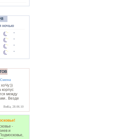
РЯ
я ночью
°
°
°
°
ТОВ
 Смена
хоЧу:))
 корпус
тся между
ми.. Везде
ВиКа, 28.06.10
осковье!
ковье -
риев и
Подмосковье,