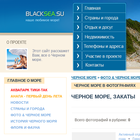
наше любимое море!
Этот сайт расскажет
Вам, все о Черном
море.
ЧЕРНОЕ МОРЕ
>
ФОТО & ЧЕРНОЕ МОР
ГЛАВНОЕ О МОРЕ
ЧЕРНОЕ МОРЕ В ФОТОГРАФИЯХ
АКВАПАРК ТИКИ-ТАК
ЧЕРНОЕ МОРЕ, ЗАКАТЫ
АНАПА - ПЕРВЫЙ ДЕНЬ ЛЕТА
НОВОСТИ
СТРАНЫ И ГОРОДА
ФОТО & ЧЕРНОЕ МОРЕ
Всего фотографий в рубрике:
0
ИСТОРИЯ ЧЕРНОГО МОРЯ
ФЛОРА И ФАУНА
Активный от
•
года
Горо