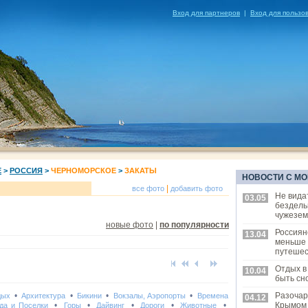
Вход для партнеров
|
Вход для пользо
Е
>
РОССИЯ
>
ЧЕРНОМОРСКОЕ
>
ЗАКАТЫ
НОВОСТИ С МО
|
все фото
добавить фото
Не вида
03.05
бездель
чужезем
новые фото
|
по популярности
Россиян
13.04
меньше
путешес
Отдых в
10.04
быть сн
•
•
•
•
Разочар
дых
Архитектура
Бикини
Вокзалы, Аэропорты
Времена
04.12
•
•
•
•
•
Крымом
да и Поселки
Горы
Дайвинг
Дороги
Животные