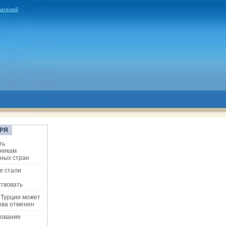
вателей
РЯ
ть
никам
ных стран
е стали
твовать
 Турции может
ова отменен
ование