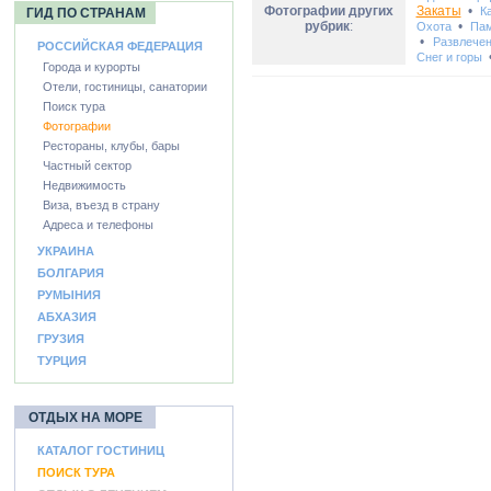
Фотографии других
Закаты
•
К
ГИД ПО СТРАНАМ
рубрик
:
•
Охота
Пам
•
Развлече
РОССИЙСКАЯ ФЕДЕРАЦИЯ
Снег и горы
Города и курорты
Отели, гостиницы, санатории
Поиск тура
Фотографии
Рестораны, клубы, бары
Частный сектор
Недвижимость
Виза, въезд в страну
Адреса и телефоны
УКРАИНА
БОЛГАРИЯ
РУМЫНИЯ
АБХАЗИЯ
ГРУЗИЯ
ТУРЦИЯ
ОТДЫХ НА МОРЕ
КАТАЛОГ ГОСТИНИЦ
ПОИСК ТУРА