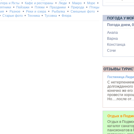
•
•
•
•
•
атера и Яхты
Кафе и рестораны
Люди
Макро
Море
•
•
•
•
•
ятники
Пейзажи
Пляжи
Праздники
Природа
Птицы
•
•
•
•
•
ния
Разное
Реки и озера
Рыбалка
Смешные фото
•
•
•
•
Старые фото
Техника
Тусовка
Флора
ПОГОДА У МО
Погода днем, 0
Анапа
Варна
Констанца
Сочи
ОТЗЫВЫ ТУРИС
Гостиница Лиди
С нетерпением
долгожданного 
конечно же его
провести хоро
Но.....после от
...
Отдых в Подм
Отдых в Подмос
каталог санато
пансионатов в 