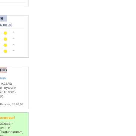
РЯ
6.08.26
°
°
°
°
ТОВ
ана
 ждала
отпуска и
 хотелось
шо.
Наталья, 28.09.08
осковье!
ковье -
риев и
Подмосковье,