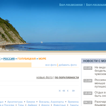
Вход для партнеров
|
Вход для пользо
Е
>
РОССИЯ
>
ГОЛУБИЦКАЯ
>
МОРЕ
НОВОСТИ С МО
|
все фото
добавить фото
Не вида
03.05
бездель
чужезем
новые фото
|
по популярности
Россиян
13.04
меньше
путешес
Отдых в
10.04
быть сн
•
•
•
•
Разочар
дых
Архитектура
Бикини
Вокзалы, Аэропорты
Времена
04.12
•
•
•
•
•
Крымом
а и Поселки
Горы
Дайвинг
Дороги
Животные
Закаты