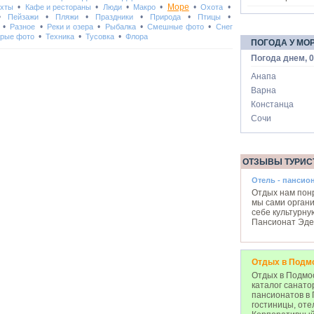
•
•
•
•
Море
•
•
Яхты
Кафе и рестораны
Люди
Макро
Охота
•
•
•
•
•
•
Пейзажи
Пляжи
Праздники
Природа
Птицы
•
•
•
•
•
Разное
Реки и озера
Рыбалка
Смешные фото
Снег
•
•
•
рые фото
Техника
Тусовка
Флора
ПОГОДА У МО
Погода днем, 0
Анапа
Варна
Констанца
Сочи
ОТЗЫВЫ ТУРИС
Отель - пансио
Отдых нам понр
мы сами орган
себе культурну
Пансионат Эде
Отдых в Подм
Отдых в Подмос
каталог санато
пансионатов в 
гостиницы, оте