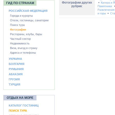
Фотографии других
•
Катера и 
ГИД ПО СТРАНАМ
рубрик
:
Памятники
Развлечения
РОССИЙСКАЯ ФЕДЕРАЦИЯ
•
и горы
Ста
Города и курорты
Отели, гостиницы, санатории
Поиск тура
Фотографии
Рестораны, клубы, бары
Частный сектор
Недвижимость
Виза, въезд в страну
Адреса и телефоны
УКРАИНА
БОЛГАРИЯ
РУМЫНИЯ
АБХАЗИЯ
ГРУЗИЯ
ТУРЦИЯ
ОТДЫХ НА МОРЕ
КАТАЛОГ ГОСТИНИЦ
ПОИСК ТУРА