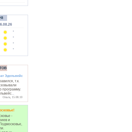
РЯ
6.08.26
°
°
°
°
ТОВ
нат Эдельвейс
авился, т.к.
изовывали
ю программу.
львейс
...
Ольга, 15.08.10
осковье!
ковье -
риев и
Подмосковье,
ли.