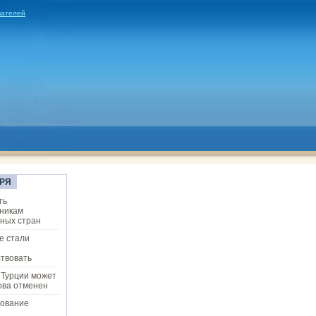
вателей
РЯ
ть
никам
ных стран
е стали
твовать
 Турции может
ова отменен
ование