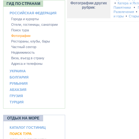
Фотографии других
•
Катера и Ях
ГИД ПО СТРАНАМ
рубрик
:
•
Памятники
Развлечения
РОССИЙСКАЯ ФЕДЕРАЦИЯ
•
и горы
Стары
Города и курорты
Отели, гостиницы, санатории
Поиск тура
Фотографии
Рестораны, клубы, бары
Частный сектор
Недвижимость
Виза, въезд в страну
Адреса и телефоны
УКРАИНА
БОЛГАРИЯ
РУМЫНИЯ
АБХАЗИЯ
ГРУЗИЯ
ТУРЦИЯ
ОТДЫХ НА МОРЕ
КАТАЛОГ ГОСТИНИЦ
ПОИСК ТУРА