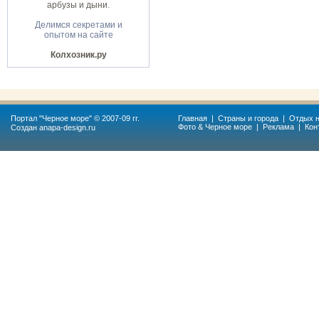
арбузы и дыни
.
Делимся секретами и
опытом на сайте
Колхозник.ру
Портал "
Черное море
" © 2007-09 гг.
Главная
|
Страны и города
|
Отдых н
Фото & Черное море
|
Реклама
|
Кон
Создан
anapa-design.ru