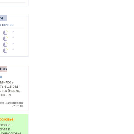
РЯ
я ночью
°
°
°
°
ТОВ
я
авилось,
ть еще раз!
ляж близко,
вокзал
дия Валентиновна,
22.07.10
осковье!
ковье -
риев и
Подмосковье,