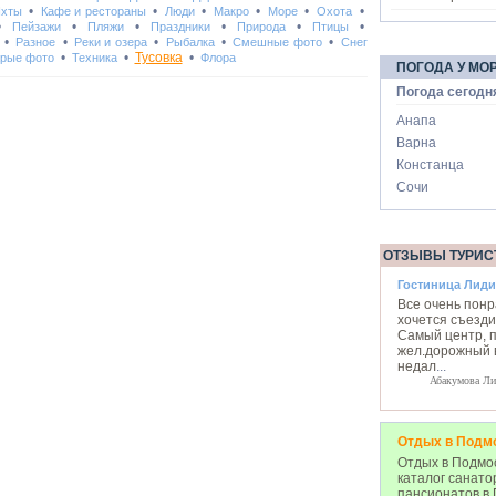
•
•
•
•
•
•
Яхты
Кафе и рестораны
Люди
Макро
Море
Охота
•
•
•
•
•
•
Пейзажи
Пляжи
Праздники
Природа
Птицы
•
•
•
•
•
Разное
Реки и озера
Рыбалка
Смешные фото
Снег
•
•
Тусовка
•
рые фото
Техника
Флора
ПОГОДА У МО
Погода сегодн
Анапа
Варна
Констанца
Сочи
ОТЗЫВЫ ТУРИС
Гостиница Лиди
Все очень понр
хочется съезди
Самый центр, п
жел.дорожный 
недал
...
Абакумова Ли
Отдых в Подм
Отдых в Подмос
каталог санато
пансионатов в 