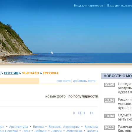
Вход для партнеров
|
Вход для пользо
Е
>
РОССИЯ
>
МЫСХАКО
>
ТУСОВКА
НОВОСТИ С МО
|
все фото
добавить фото
Не вида
03.05
бездель
чужезем
новые фото
|
по популярности
Россиян
13.04
меньше
путешес
Отдых в
10.04
быть сн
•
•
•
•
Разочар
дых
Архитектура
Бикини
Вокзалы, Аэропорты
Времена
04.12
•
•
•
•
•
Крымом
а и Поселки
Горы
Дайвинг
Дороги
Животные
Закаты