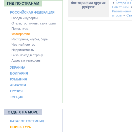
Фотографии других
•
Катера и 
ГИД ПО СТРАНАМ
рубрик
:
Памятники
Развлечения
РОССИЙСКАЯ ФЕДЕРАЦИЯ
•
и горы
Ста
Города и курорты
Отели, гостиницы, санатории
Поиск тура
Фотографии
Рестораны, клубы, бары
Частный сектор
Недвижимость
Виза, въезд в страну
Адреса и телефоны
УКРАИНА
БОЛГАРИЯ
РУМЫНИЯ
АБХАЗИЯ
ГРУЗИЯ
ТУРЦИЯ
ОТДЫХ НА МОРЕ
КАТАЛОГ ГОСТИНИЦ
ПОИСК ТУРА