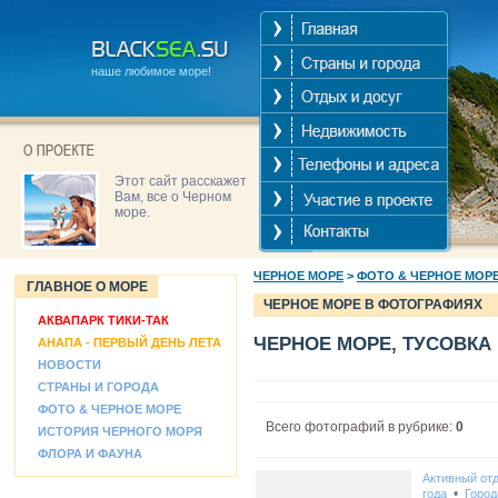
наше любимое море!
Этот сайт расскажет
Вам, все о Черном
море.
ЧЕРНОЕ МОРЕ
>
ФОТО & ЧЕРНОЕ МОР
ГЛАВНОЕ О МОРЕ
ЧЕРНОЕ МОРЕ В ФОТОГРАФИЯХ
АКВАПАРК ТИКИ-ТАК
ЧЕРНОЕ МОРЕ, ТУСОВКА
АНАПА - ПЕРВЫЙ ДЕНЬ ЛЕТА
НОВОСТИ
СТРАНЫ И ГОРОДА
ФОТО & ЧЕРНОЕ МОРЕ
Всего фотографий в рубрике:
0
ИСТОРИЯ ЧЕРНОГО МОРЯ
ФЛОРА И ФАУНА
Активный от
•
года
Город