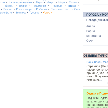
•
•
•
•
•
•
Яхты
Кафе и рестораны
Люди
Макро
Море
Охота
•
•
•
•
•
•
Пейзажи
Пляжи
Праздники
Природа
Птицы
•
•
•
•
•
Разное
Реки и озера
Рыбалка
Смешные фото
Снег
•
•
•
Флора
рые фото
Техника
Тусовка
ПОГОДА У МО
Погода днем, 0
Анапа
Варна
Констанца
Сочи
ОТЗЫВЫ ТУРИС
Парк-Отель Мар
Странное.(Не 
наверное тольк
причине, что н
мало. Визуально
имеющих
...
Отдых в Подм
Отдых в Подмос
каталог санато
пансионатов в 