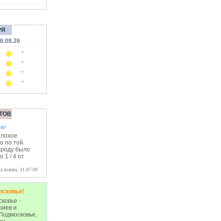
РЯ
8.08.26
°
°
°
°
ТОВ
ат
плохое
о по той
ароду было
 1 / 4 от
iz.marata, 31.07.09
осковье!
ковье -
риев и
Подмосковье,