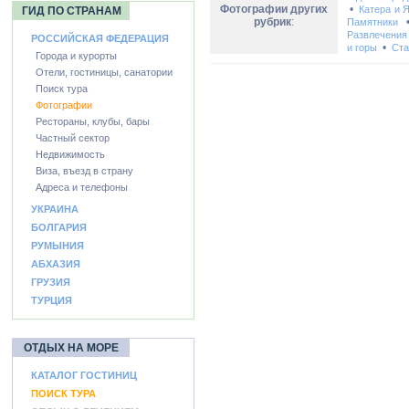
Фотографии других
•
Катера и 
ГИД ПО СТРАНАМ
рубрик
:
Памятники
Развлечения
РОССИЙСКАЯ ФЕДЕРАЦИЯ
•
и горы
Ста
Города и курорты
Отели, гостиницы, санатории
Поиск тура
Фотографии
Рестораны, клубы, бары
Частный сектор
Недвижимость
Виза, въезд в страну
Адреса и телефоны
УКРАИНА
БОЛГАРИЯ
РУМЫНИЯ
АБХАЗИЯ
ГРУЗИЯ
ТУРЦИЯ
ОТДЫХ НА МОРЕ
КАТАЛОГ ГОСТИНИЦ
ПОИСК ТУРА