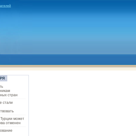
вателей
РЯ
ть
никам
ных стран
е стали
твовать
 Турции может
ова отменен
ование