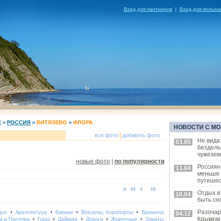
Вход для партнеров
|
Вход для пользо
Е
>
РОССИЯ
>
ВИТЯЗЕВО
>
ФЛОРА
НОВОСТИ С МО
|
все фото
добавить фото
Не вида
03.05
бездель
чужезем
новые фото
|
по популярности
Россиян
13.04
меньше
путешес
Отдых в
10.04
быть сн
•
•
•
•
Разочар
дых
Архитектура
Бикини
Вокзалы, Аэропорты
Времена
04.12
•
•
•
•
•
Крымом
а и Поселки
Горы
Дайвинг
Дороги
Животные
Закаты