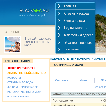
наше любимое море!
Этот сайт расскажет
Вам, все о Черном
море.
КАТАЛОГ ОТЕЛЕЙ
>
БОЛГАРИЯ
>
ЗОЛОТЫ
ГЛАВНОЕ О МОРЕ
ГОСТИНИЦЫ У МОРЯ
АКВАПАРК ТИКИ-ТАК
АНАПА - ПЕРВЫЙ ДЕНЬ ЛЕТА
НОВОСТИ
Описание
Фото
3D 
СТРАНЫ И ГОРОДА
Все отзы
ФОТО & ЧЕРНОЕ МОРЕ
ИСТОРИЯ ЧЕРНОГО МОРЯ
СВОДНАЯ ОЦЕНКА ОБЪЕКТА НА О
ФЛОРА И ФАУНА
Расположение
4.0
Номерной фонд
3.0