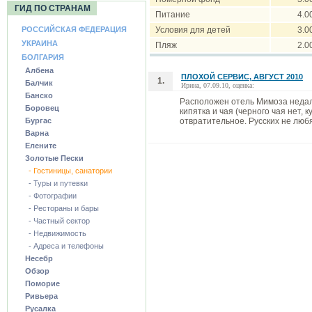
ГИД ПО СТРАНАМ
Питание
4.0
РОССИЙСКАЯ ФЕДЕРАЦИЯ
Условия для детей
3.0
УКРАИНА
Пляж
2.0
БОЛГАРИЯ
Албена
ПЛОХОЙ СЕРВИС, АВГУСТ 2010
1.
Балчик
Ирина, 07.09.10, оценка:
Банско
Расположен отель Мимоза недал
Боровец
кипятка и чая (черного чая нет,
Бургас
отвратительное. Русских не люб
Варна
Елените
Золотые Пески
- Гостиницы, санатории
- Туры и путевки
- Фотографии
- Рестораны и бары
- Частный сектор
- Недвижимость
- Адреса и телефоны
Несебр
Обзор
Поморие
Ривьера
Русалка