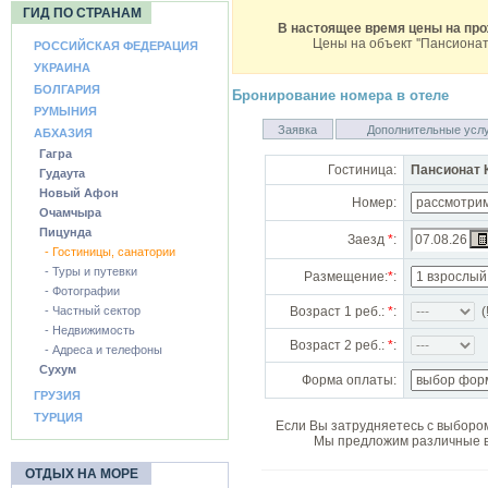
ГИД ПО СТРАНАМ
В настоящее время цены на про
Цены на объект ''
Пансионат
РОССИЙСКАЯ ФЕДЕРАЦИЯ
УКРАИНА
БОЛГАРИЯ
Бронирование номера в отеле
РУМЫНИЯ
Заявка
Дополнительные усл
АБХАЗИЯ
Гагра
Гостиница:
Пансионат 
Гудаута
Новый Афон
Номер:
Очамчыра
Пицунда
Заезд
*
:
- Гостиницы, санатории
- Туры и путевки
Размещение:
*
:
- Фотографии
- Частный сектор
Возраст 1 реб.:
*
:
(!
- Недвижимость
Возраст 2 реб.:
*
:
- Адреса и телефоны
Сухум
Форма оплаты:
ГРУЗИЯ
ТУРЦИЯ
Если Вы затрудняетесь с выбором
Мы предложим различные в
ОТДЫХ НА МОРЕ