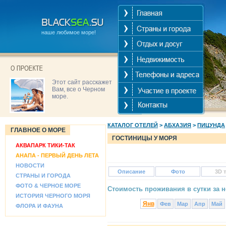
наше любимое море!
Этот сайт расскажет
Вам, все о Черном
море.
КАТАЛОГ ОТЕЛЕЙ
>
АБХАЗИЯ
>
ПИЦУНДА
ГЛАВНОЕ О МОРЕ
ГОСТИНИЦЫ У МОРЯ
АКВАПАРК ТИКИ-ТАК
АНАПА - ПЕРВЫЙ ДЕНЬ ЛЕТА
НОВОСТИ
Описание
Фото
3D 
СТРАНЫ И ГОРОДА
ФОТО & ЧЕРНОЕ МОРЕ
Стоимость проживания в сутки за н
ИСТОРИЯ ЧЕРНОГО МОРЯ
Янв
Фев
Мар
Апр
Май
ФЛОРА И ФАУНА