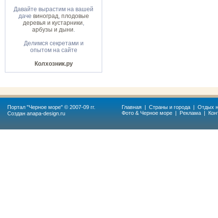
Давайте вырастим на вашей
даче
виноград
,
плодовые
деревья и кустарники
,
арбузы и дыни
.
Делимся секретами и
опытом на сайте
Колхозник.ру
Портал "
Черное море
" © 2007-09 гг.
Главная
|
Страны и города
|
Отдых н
Фото & Черное море
|
Реклама
|
Кон
Создан
anapa-design.ru