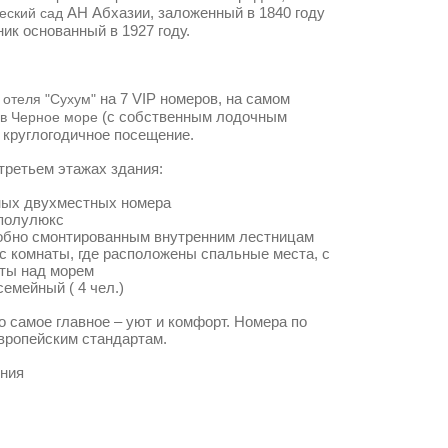
АН Абхазии, заложенный в 1840 году
еский сад
ик основанный в 1927 году.
е
на 7 VIP номеров, на самом
отеля "Сухум"
(с собственным лодочным
в Черное море
 круглогодичное посещение.
третьем этажах здания:
ных двухместных номера
 полулюкс
удобно смонтированным внутренним лестницам
с комнаты, где расположены спальные места, с
ты над морем
емейный ( 4 чел.)
 самое главное – уют и комфорт. Номера по
европейским стандартам.
ения