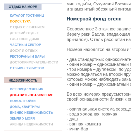
мин ходьбы,
Сухумский Ботанич
ОТДЫХ НА МОРЕ
и знаменитый обезяньий питомн
КАТАЛОГ ГОСТИНИЦ
Номерной фонд отеля
ПОИСК ТУРА
ОТДЫХ С ЛЕЧЕНИЕМ
Современное 3-этажное здани
ДЕТСКИЙ ОТДЫХ
берегу реки Басла, впадающая
причалом). Отель рассчитан на
ГОСТЕВЫЕ ДОМА
ЧАСТНЫЙ СЕКТОР
Номера находятся на втором и 
ДОСУГ И ОТДЫХ
РЕСТОРАНЫ И БАРЫ
- два стандартных однокомнат
ДОСТОПРИМЕЧАТЕЛЬНОСТИ
- один номер – однокомнатный
ОТЗЫВЫ ТУРИСТОВ
- три номера – дуплексы, по 
можно подняться на второй яру
которых можно наблюдать зака
НЕДВИЖИМОСТЬ
- один номер – двухкомнатный с
ВСЕ ПРЕДЛОЖЕНИЯ
Во всех номерах предусмотрено
ДОБАВИТЬ ОБЪЯВЛЕНИЕ
своей оснащенности близки к 
НОВОСТРОЙКИ
ДОМА, КВАРТИРЫ
- оригинальная система освещ
БИЗНЕС НЕДВИЖИМОСТЬ
- вода холодная, горячая
- душ
ЗЕМЛЯ У МОРЯ
- ванная комната
АРЕНДА НЕДВИЖИМОСТИ
- мини-бар