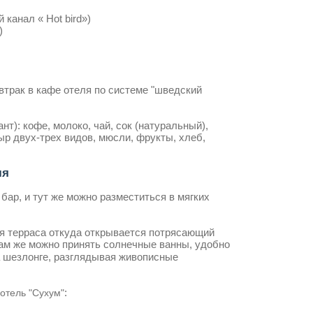
 канал « Hot bird»)
)
втрак в кафе отеля по системе "шведский
т): кофе, молоко, чай, сок (натуральный),
ыр двух-трех видов, мюсли, фрукты, хлеб,
ля
бар, и тут же можно разместиться в мягких
ая терраса откуда открывается потрясающий
Там же можно принять солнечные ванны, удобно
 шезлонге, разглядывая живописные
:
отель "Сухум"