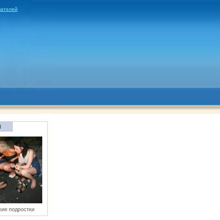
вателей
Я
ие подростки