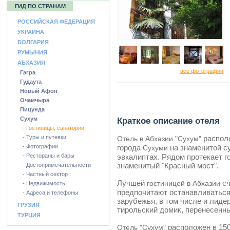
ГИД ПО СТРАНАМ
К
РОССИЙСКАЯ ФЕДЕРАЦИЯ
УКРАИНА
БОЛГАРИЯ
РУМЫНИЯ
АБХАЗИЯ
все фотографии
Гагра
Гудаута
Новый Афон
Очамчыра
Пицунда
Сухум
Краткое описание отеля
- Гостиницы, санатории
- Туры и путевки
располо
Отель в Абхазии "Сухум"
- Фотографии
города
на знаменитой с
Сухуми
- Рестораны и бары
эвкалиптах. Рядом протекает г
знаменитый "Красный мост".
- Достопримечательности
- Частный сектор
Лучшей
сч
гостиницей в Абхазии
- Недвижимость
предпочитают останавливаться
- Адреса и телефоны
зарубежья, в том числе и лиде
ГРУЗИЯ
тирольский домик, перенесенны
ТУРЦИЯ
расположен в 150
Отель "Сухум"