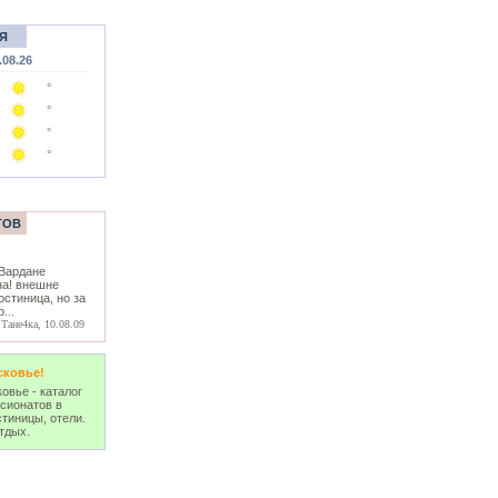
Я
.08.26
°
°
°
°
ТОВ
 Вардане
на! внешне
остиница, но за
р
...
Тане4ка, 10.08.09
сковье!
овье - каталог
нсионатов в
тиницы, отели.
тдых.