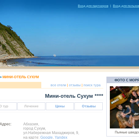
Вход для партнеров
|
Вход для пользо
>
МИНИ-ОТЕЛЬ СУХУМ
ФОТО С МОР
все отели
|
отзывы
|
поиск тура
Мини-отель Сухум ****
D тур
Лечение
Цены
Отзывы
дрес:
Абхазия,
город Сухум,
Пьяные шведск
ул.Набережная Махаджиров, 9,
на карте:
Google
,
Yandex