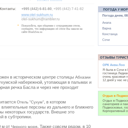
онтакты:
+995 (442) 6-81-80
, +995 (442) 7-41-82
ПОГОДА У МОР
www.otel-sukhum.ru
Погода днем, 08
otel-sukhum@rambler.ru
Анапа
*
Пожалуйста, при общении с сотрудниками отеля,
Варна
сообщите, что информацию об отеле Вы нашли на
сайте BlackSea.su
Констанца
Сочи
ОТЗЫВЫ ТУРИС
ОРК Аква Лоо
Я была в Сочи в
гостиница Лидиа
жен в историческом центре столицы
Абхазии
очень красивая г
12 дней у нас не 
ухумской набережной, утопающая в пальмах и
орная речка Басла и через нее проходит
Отдых в Подмо
Отдых в Подмоск
итается
, в котором
Отель "Сухум"
санаториев и па
 влиятельные персоны из дальнего и ближнего
Подмосковье, гос
Корпоративный о
ры некоторых государств. Внешне это
й в субтропики.
 м от
. Также совсем рядом, в 10
Черного моря