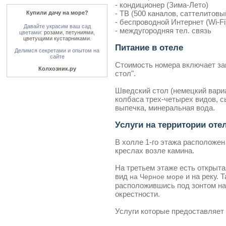
- кондиционер (Зима-Лето)
- ТВ (500 каналов, саттелитовый
Купили дачу на море?
- беспроводной Интернет (Wi-Fi
Давайте украсим ваш сад
- междугородняя тел. связь
цветами:
розами
,
петуниями
,
цветущими кустарниками
.
Питание в отеле
Делимся секретами и опытом на
сайте
Стоимость номера включает за
Колхозник.ру
стол".
Шведский стол (немецкий вариан
колбаса трех-четырех видов, с
выпечка, минеральная вода.
Услуги на территории оте
В холле 1-го этажа расположен 
креслах возле камина.
На третьем этаже есть открыт
вид
и на реку. 
на Черное море
расположившись под зонтом на
окрестности.
Услуги которые предоставляет