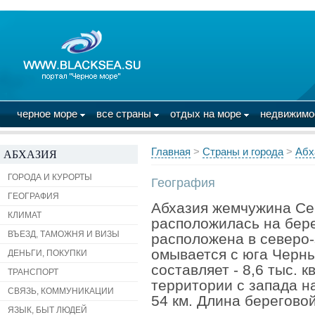
черное море
все страны
отдых на море
недвижим
Главная
>
Страны и города
>
Абх
АБХАЗИЯ
ГОРОДА И КУРОРТЫ
География
ГЕОГРАФИЯ
Абхазия
жемчужина
Се
КЛИМАТ
расположилась
на бер
ВЪЕЗД, ТАМОЖНЯ И ВИЗЫ
расположена в северо-
омывается с юга Черн
ДЕНЬГИ, ПОКУПКИ
составляет - 8,6 тыс. 
ТРАНСПОРТ
территории с запада на
СВЯЗЬ, КОММУНИКАЦИИ
54 км. Длина береговой
ЯЗЫК, БЫТ ЛЮДЕЙ