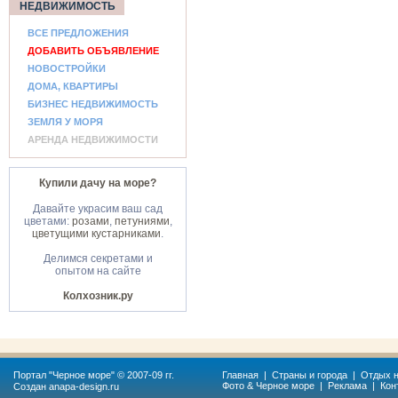
НЕДВИЖИМОСТЬ
ВСЕ ПРЕДЛОЖЕНИЯ
ДОБАВИТЬ ОБЪЯВЛЕНИЕ
НОВОСТРОЙКИ
ДОМА, КВАРТИРЫ
БИЗНЕС НЕДВИЖИМОСТЬ
ЗЕМЛЯ У МОРЯ
АРЕНДА НЕДВИЖИМОСТИ
Купили дачу на море?
Давайте украсим ваш сад
цветами:
розами
,
петуниями
,
цветущими кустарниками
.
Делимся секретами и
опытом на сайте
Колхозник.ру
Портал "
Черное море
" © 2007-09 гг.
Главная
|
Страны и города
|
Отдых н
Фото & Черное море
|
Реклама
|
Кон
Создан
anapa-design.ru