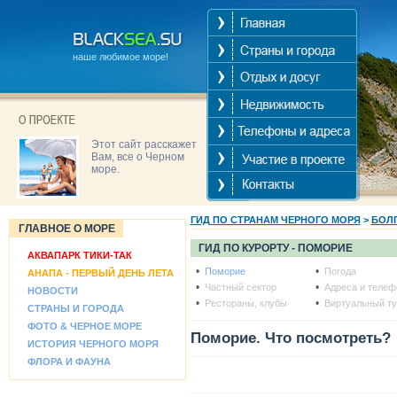
наше любимое море!
Этот сайт расскажет
Вам, все о Черном
море.
ГИД ПО СТРАНАМ ЧЕРНОГО МОРЯ
>
БОЛ
ГЛАВНОЕ О МОРЕ
ГИД ПО КУРОРТУ -
ПОМОРИЕ
АКВАПАРК ТИКИ-ТАК
•
•
Поморие
Погода
АНАПА - ПЕРВЫЙ ДЕНЬ ЛЕТА
•
•
Частный сектор
Адреса и теле
НОВОСТИ
•
•
Рестораны, клубы
Виртуальный ту
СТРАНЫ И ГОРОДА
ФОТО & ЧЕРНОЕ МОРЕ
Поморие. Что посмотреть?
ИСТОРИЯ ЧЕРНОГО МОРЯ
ФЛОРА И ФАУНА