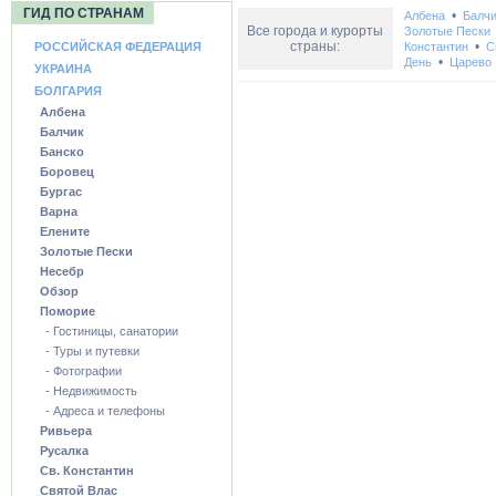
ГИД ПО СТРАНАМ
•
Албена
Балчи
Все города и курорты
Золотые Пески
страны:
•
РОССИЙСКАЯ ФЕДЕРАЦИЯ
Константин
С
•
День
Царево
УКРАИНА
БОЛГАРИЯ
Албена
Балчик
Банско
Боровец
Бургас
Варна
Елените
Золотые Пески
Несебр
Обзор
Поморие
- Гостиницы, санатории
- Туры и путевки
- Фотографии
- Недвижимость
- Адреса и телефоны
Ривьера
Русалка
Св. Константин
Святой Влас