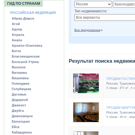
ГИД ПО СТРАНАМ
Тип недвижимости:
РОССИЙСКАЯ ФЕДЕРАЦИЯ
Абрау-Дюрсо
Агой
Адлер
Все предложения
Алушта
Анапа
Архипо-Осиповка
Бетта
Благовещенская
Результат поиска недвиж
Большой Утриш
Веселое
Витязево
Вишневка
ПРОДАМ ГОСТИН
Геленджик
Россия
,
Туапсинск
S общая - 871 м² , S уч
Голубицкая
Дагомыс
Дедеркой
Джанхот
ПРОДАМ КВАРТИ
Джубга
Россия
,
Туапсинск
Дивноморск
S общая - 60 м² , море
Евпатория
Ейск
Кабардинка