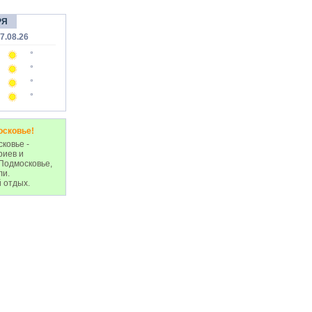
РЯ
7.08.26
°
°
°
°
осковье!
ковье -
риев и
Подмосковье,
ли.
 отдых.