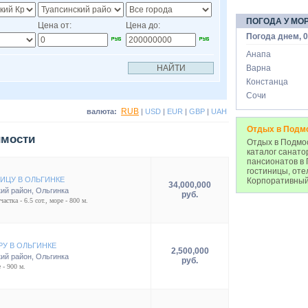
ПОГОДА У МО
Цена от:
Цена до:
Погода днем, 0
Анапа
Варна
Констанца
Сочи
RUB
валюта:
|
USD
|
EUR
|
GBP
|
UAH
Отдых в Подм
имости
Отдых в Подмос
каталог санато
пансионатов в 
гостиницы, оте
ИЦУ В ОЛЬГИНКЕ
Корпоративный
34,000,000
ий район
,
Ольгинка
руб.
астка - 6.5 сот., море - 800 м.
РУ В ОЛЬГИНКЕ
2,500,000
ий район
,
Ольгинка
руб.
 - 900 м.