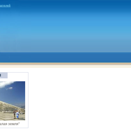
вателей
Я
алая земля"