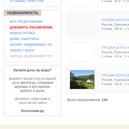
ОТЗЫВЫ ТУРИСТОВ
S общая - 80 м² , S уча
НЕДВИЖИМОСТЬ
ПРОДАМ ДОМ В 
ВСЕ ПРЕДЛОЖЕНИЯ
Россия
,
Туапсинск
ДОБАВИТЬ ОБЪЯВЛЕНИЕ
S общая - 300 м² , S у
НОВОСТРОЙКИ
ДОМА, КВАРТИРЫ
БИЗНЕС НЕДВИЖИМОСТЬ
ПРОДАМ ДОМ В 
ЗЕМЛЯ У МОРЯ
Россия
,
Туапсинск
АРЕНДА НЕДВИЖИМОСТИ
S общая - 250 м² , S у
Купили дачу на море?
ПРОДАМ ДОМ В 
Давайте вырастим на вашей
Россия
,
Туапсинск
даче
виноград
,
плодовые
S общая - 160 м² , S у
деревья и кустарники
,
арбузы и дыни
.
Делимся секретами и
Всего предложений:
144
опытом на сайте
Колхозник.ру