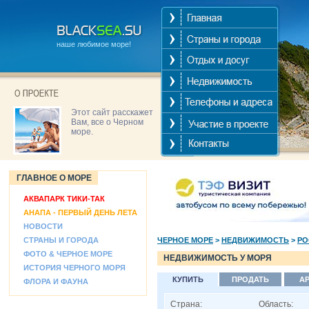
наше любимое море!
Этот сайт расскажет
Вам, все о Черном
море.
ГЛАВНОЕ О МОРЕ
АКВАПАРК ТИКИ-ТАК
АНАПА - ПЕРВЫЙ ДЕНЬ ЛЕТА
НОВОСТИ
СТРАНЫ И ГОРОДА
ЧЕРНОЕ МОРЕ
>
НЕДВИЖИМОСТЬ
>
РО
ФОТО & ЧЕРНОЕ МОРЕ
НЕДВИЖИМОСТЬ У МОРЯ
ИСТОРИЯ ЧЕРНОГО МОРЯ
КУПИТЬ
ПРОДАТЬ
А
ФЛОРА И ФАУНА
Страна:
Область: