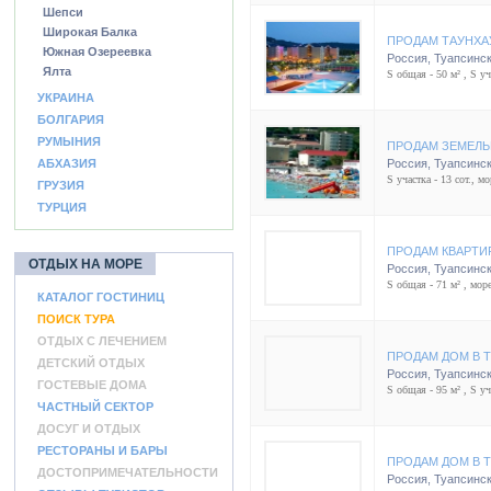
Шепси
Широкая Балка
ПРОДАМ ТАУНХА
Южная Озереевка
Россия
,
Туапсинск
Ялта
S общая - 50 м² , S уча
УКРАИНА
БОЛГАРИЯ
РУМЫНИЯ
ПРОДАМ ЗЕМЕЛЬ
АБХАЗИЯ
Россия
,
Туапсинск
S участка - 13 сот., мо
ГРУЗИЯ
ТУРЦИЯ
ПРОДАМ КВАРТИ
ОТДЫХ НА МОРЕ
Россия
,
Туапсинск
S общая - 71 м² , море
КАТАЛОГ ГОСТИНИЦ
ПОИСК ТУРА
ОТДЫХ С ЛЕЧЕНИЕМ
ПРОДАМ ДОМ В 
ДЕТСКИЙ ОТДЫХ
Россия
,
Туапсинск
ГОСТЕВЫЕ ДОМА
S общая - 95 м² , S уча
ЧАСТНЫЙ СЕКТОР
ДОСУГ И ОТДЫХ
РЕСТОРАНЫ И БАРЫ
ПРОДАМ ДОМ В 
ДОСТОПРИМЕЧАТЕЛЬНОСТИ
Россия
,
Туапсинск