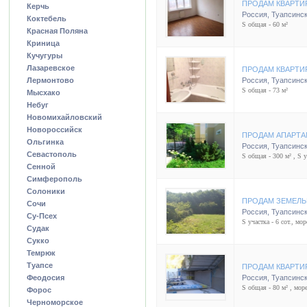
ПРОДАМ КВАРТИ
Керчь
Россия
,
Туапсинск
Коктебель
S общая - 60 м²
Красная Поляна
Криница
Кучугуры
Лазаревское
ПРОДАМ КВАРТИР
Лермонтово
Россия
,
Туапсинск
S общая - 73 м²
Мысхако
Небуг
Новомихайловский
Новороссийск
ПРОДАМ АПАРТА
Ольгинка
Россия
,
Туапсинск
Севастополь
S общая - 300 м² , S у
Сенной
Симферополь
Солоники
ПРОДАМ ЗЕМЕЛЬ
Сочи
Россия
,
Туапсинск
Су-Псех
S участка - 6 сот., мор
Судак
Сукко
Темрюк
Туапсе
ПРОДАМ КВАРТИ
Феодосия
Россия
,
Туапсинск
S общая - 80 м² , море
Форос
Черноморское