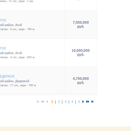
стка - 11 сот., море - 1 км.
АГОЕ
7,500,000
ий район
,
Агой
руб.
частка - 6 сот., море - 700 м.
АГОЕ
10,000,000
ий район
,
Агой
руб.
частка - 4 сот., море - 850 м.
ДЕДЕРКОЕ
4,700,000
ий район
,
Дедеркой
руб.
частка - 17 сот., море - 700 м.
1
|
2
|
3
|
4
|
5