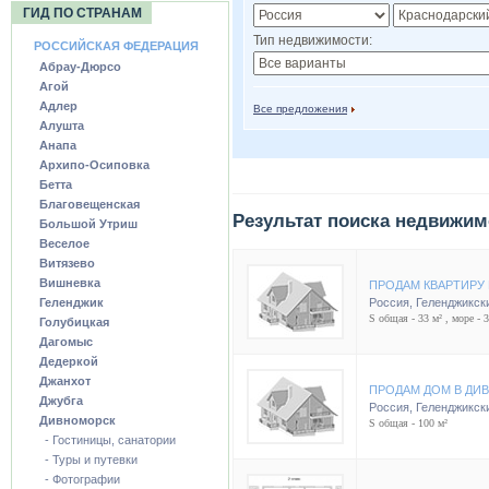
ГИД ПО СТРАНАМ
Тип недвижимости:
РОССИЙСКАЯ ФЕДЕРАЦИЯ
Абрау-Дюрсо
Агой
Адлер
Все предложения
Алушта
Анапа
Архипо-Осиповка
Бетта
Благовещенская
Результат поиска недвижим
Большой Утриш
Веселое
Витязево
Вишневка
ПРОДАМ КВАРТИРУ
Геленджик
Россия
,
Геленджикск
S общая - 33 м² , море - 
Голубицкая
Дагомыс
Дедеркой
Джанхот
ПРОДАМ ДОМ В ДИ
Джубга
Россия
,
Геленджикск
Дивноморск
S общая - 100 м²
- Гостиницы, санатории
- Туры и путевки
- Фотографии