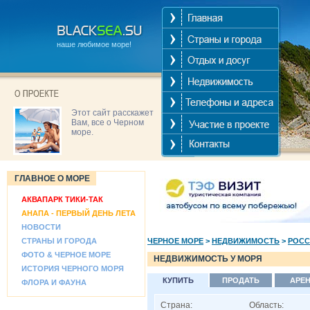
наше любимое море!
Этот сайт расскажет
Вам, все о Черном
море.
ГЛАВНОЕ О МОРЕ
АКВАПАРК ТИКИ-ТАК
АНАПА - ПЕРВЫЙ ДЕНЬ ЛЕТА
НОВОСТИ
СТРАНЫ И ГОРОДА
ЧЕРНОЕ МОРЕ
>
НЕДВИЖИМОСТЬ
>
РОСС
ФОТО & ЧЕРНОЕ МОРЕ
НЕДВИЖИМОСТЬ У МОРЯ
ИСТОРИЯ ЧЕРНОГО МОРЯ
КУПИТЬ
ПРОДАТЬ
АРЕ
ФЛОРА И ФАУНА
Страна:
Область: