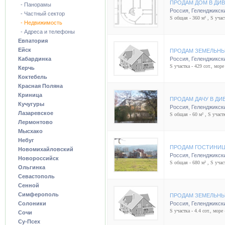
ПРОДАМ ДОМ В ДИ
- Панорамы
Россия
,
Геленджикск
- Частный сектор
S общая - 360 м² , S участ
- Недвижимость
- Адреса и телефоны
Евпатория
Ейск
ПРОДАМ ЗЕМЕЛЬНЫ
Кабардинка
Россия
,
Геленджикск
S участка - 429 сот., море
Керчь
Коктебель
Красная Поляна
Криница
ПРОДАМ ДАЧУ В Д
Кучугуры
Россия
,
Геленджикск
Лазаревское
S общая - 60 м² , S участк
Лермонтово
Мысхако
Небуг
ПРОДАМ ГОСТИНИЦ
Новомихайловский
Россия
,
Геленджикск
Новороссийск
S общая - 680 м² , S участ
Ольгинка
Севастополь
Сенной
Симферополь
ПРОДАМ ЗЕМЕЛЬНЫ
Солоники
Россия
,
Геленджикск
S участка - 4.4 сот., море 
Сочи
Су-Псех