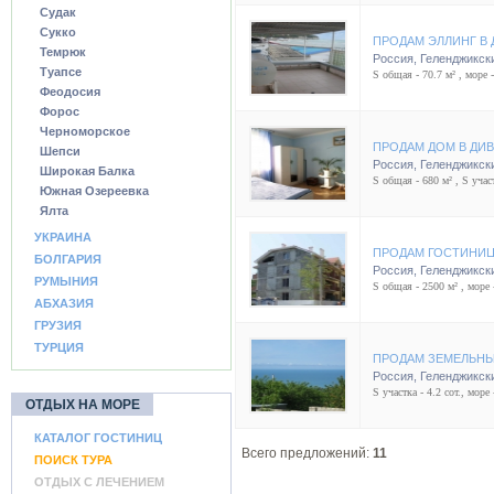
Судак
Сукко
ПРОДАМ ЭЛЛИНГ В
Темрюк
Россия
,
Геленджикск
Туапсе
S общая - 70.7 м² , море -
Феодосия
Форос
Черноморское
ПРОДАМ ДОМ В ДИ
Шепси
Россия
,
Геленджикск
Широкая Балка
S общая - 680 м² , S участ
Южная Озереевка
Ялта
УКРАИНА
ПРОДАМ ГОСТИНИЦ
БОЛГАРИЯ
Россия
,
Геленджикск
РУМЫНИЯ
S общая - 2500 м² , море 
АБХАЗИЯ
ГРУЗИЯ
ТУРЦИЯ
ПРОДАМ ЗЕМЕЛЬНЫ
Россия
,
Геленджикск
S участка - 4.2 сот., море 
ОТДЫХ НА МОРЕ
КАТАЛОГ ГОСТИНИЦ
Всего предложений:
11
ПОИСК ТУРА
ОТДЫХ С ЛЕЧЕНИЕМ