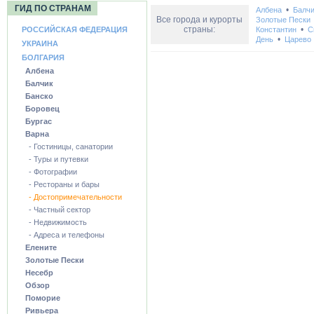
ГИД ПО СТРАНАМ
•
Албена
Балчи
Все города и курорты
Золотые Пески
страны:
•
РОССИЙСКАЯ ФЕДЕРАЦИЯ
Константин
С
•
День
Царево
УКРАИНА
БОЛГАРИЯ
Албена
Балчик
Банско
Боровец
Бургас
Варна
- Гостиницы, санатории
- Туры и путевки
- Фотографии
- Рестораны и бары
- Достопримечательности
- Частный сектор
- Недвижимость
- Адреса и телефоны
Елените
Золотые Пески
Несебр
Обзор
Поморие
Ривьера