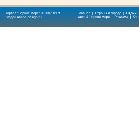
Портал "
Черное море
" © 2007-09 гг.
Главная
|
Страны и города
|
Отдых н
Фото & Черное море
|
Реклама
|
Кон
Создан
anapa-design.ru