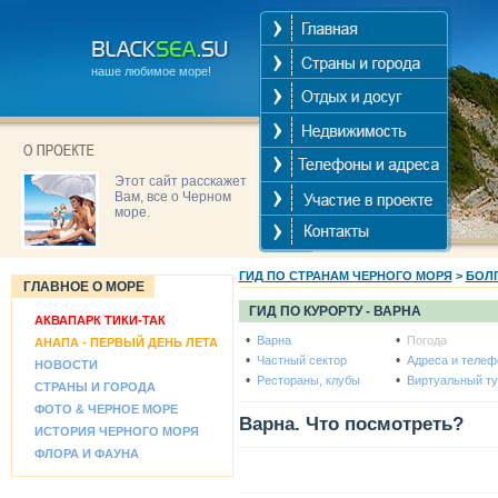
наше любимое море!
Этот сайт расскажет
Вам, все о Черном
море.
ГИД ПО СТРАНАМ ЧЕРНОГО МОРЯ
>
БОЛ
ГЛАВНОЕ О МОРЕ
ГИД ПО КУРОРТУ -
ВАРНА
АКВАПАРК ТИКИ-ТАК
•
•
Варна
Погода
АНАПА - ПЕРВЫЙ ДЕНЬ ЛЕТА
•
•
Частный сектор
Адреса и теле
НОВОСТИ
•
•
Рестораны, клубы
Виртуальный ту
СТРАНЫ И ГОРОДА
ФОТО & ЧЕРНОЕ МОРЕ
Варна. Что посмотреть?
ИСТОРИЯ ЧЕРНОГО МОРЯ
ФЛОРА И ФАУНА