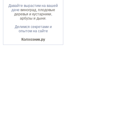
Давайте вырастим на вашей
даче
виноград
,
плодовые
деревья и кустарники
,
арбузы и дыни
.
Делимся секретами и
опытом на сайте
Колхозник.ру
Портал "
Черное море
" © 2007-09 гг.
Главная
|
Страны и города
|
Отдых н
Фото & Черное море
|
Реклама
|
Кон
Создан
anapa-design.ru