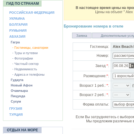
ГИД ПО СТРАНАМ
В настоящее время цены на прож
Цены на объект ''
Alex 
РОССИЙСКАЯ ФЕДЕРАЦИЯ
УКРАИНА
БОЛГАРИЯ
Бронирование номера в отеле
РУМЫНИЯ
Заявка
Дополнительные усл
АБХАЗИЯ
Гагра
Гостиница:
Alex Beach 
- Гостиницы, санатории
- Туры и путевки
Номер:
- Фотографии
- Частный сектор
Заезд
*
:
- Недвижимость
- Адреса и телефоны
Размещение:
*
:
Гудаута
Новый Афон
Возраст 1 реб.:
*
:
(!
Очамчыра
Возраст 2 реб.:
*
:
Пицунда
Сухум
Форма оплаты:
ГРУЗИЯ
ТУРЦИЯ
Если Вы затрудняетесь с выбором
Мы предложим различные в
ОТДЫХ НА МОРЕ