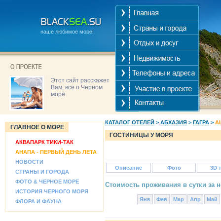
наше любимое море!
Этот сайт расскажет
Вам, все о Черном
море.
КАТАЛОГ ОТЕЛЕЙ
>
АБХАЗИЯ
>
ГАГРА
>
A
ГЛАВНОЕ О МОРЕ
ГОСТИНИЦЫ У МОРЯ
АКВАПАРК ТИКИ-ТАК
АНАПА - ПЕРВЫЙ ДЕНЬ ЛЕТА
НОВОСТИ
Описание
Фото
3D 
СТРАНЫ И ГОРОДА
ФОТО & ЧЕРНОЕ МОРЕ
Стоимость проживания в сутки за н
ИСТОРИЯ ЧЕРНОГО МОРЯ
Янв
Фев
Мар
Апр
Май
ФЛОРА И ФАУНА