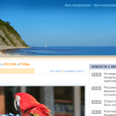
Вход для партнеров
|
Вход для пользо
Е
>
РОССИЯ
>
ПТИЦЫ
НОВОСТИ С М
|
все фото
добавить фото
Не вида
03.05
бездел
чужезем
Россиян
13.04
меньше
путешес
Отдых в
10.04
быть сн
Разоча
04.12
Крымом