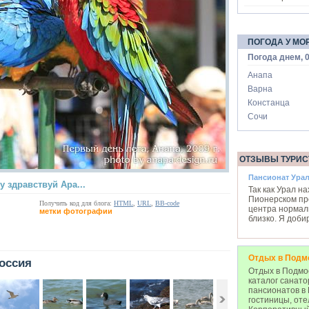
ПОГОДА У МО
Погода днем, 0
Анапа
Варна
Констанца
Сочи
ОТЗЫВЫ ТУРИС
Пансионат Ура
у здравствуй Ара...
Так как Урал н
Пионерском про
Получить код для блога:
HTML
,
URL
,
BB-code
центра нормальн
метки фотографии
близко. Я доби
Отдых в Подм
Россия
Отдых в Подмос
каталог санато
пансионатов в
гостиницы, оте