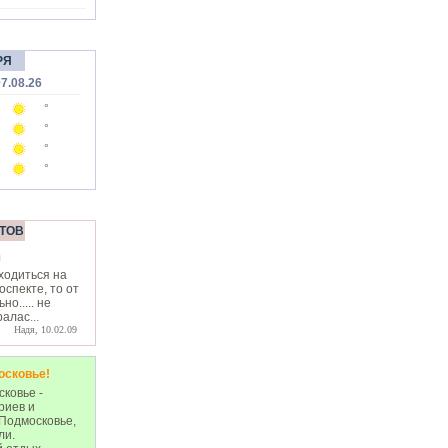
РЯ
7.08.26
°
°
°
°
ТОВ
л
аходиться на
спекте, то от
о..... не
ралас
...
Надя, 10.02.09
осковье!
ковье -
риев и
 Подмосковье,
ли.