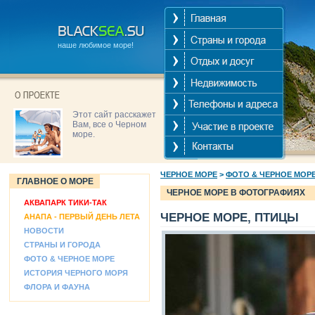
наше любимое море!
Этот сайт расскажет
Вам, все о Черном
море.
ЧЕРНОЕ МОРЕ
>
ФОТО & ЧЕРНОЕ МОР
ГЛАВНОЕ О МОРЕ
ЧЕРНОЕ МОРЕ В ФОТОГРАФИЯХ
АКВАПАРК ТИКИ-ТАК
ЧЕРНОЕ МОРЕ, ПТИЦЫ
АНАПА - ПЕРВЫЙ ДЕНЬ ЛЕТА
НОВОСТИ
СТРАНЫ И ГОРОДА
ФОТО & ЧЕРНОЕ МОРЕ
ИСТОРИЯ ЧЕРНОГО МОРЯ
ФЛОРА И ФАУНА