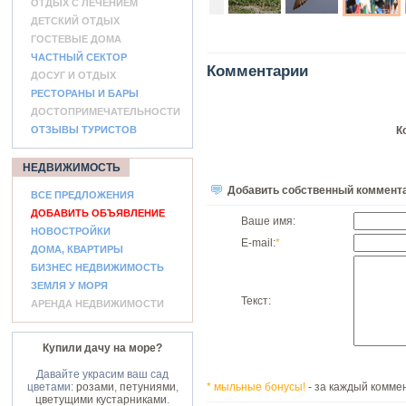
ОТДЫХ С ЛЕЧЕНИЕМ
ДЕТСКИЙ ОТДЫХ
ГОСТЕВЫЕ ДОМА
ЧАСТНЫЙ СЕКТОР
Комментарии
ДОСУГ И ОТДЫХ
РЕСТОРАНЫ И БАРЫ
ДОСТОПРИМЕЧАТЕЛЬНОСТИ
ОТЗЫВЫ ТУРИСТОВ
К
НЕДВИЖИМОСТЬ
Добавить собственный коммент
ВСЕ ПРЕДЛОЖЕНИЯ
ДОБАВИТЬ ОБЪЯВЛЕНИЕ
Ваше имя:
НОВОСТРОЙКИ
E-mail:
*
ДОМА, КВАРТИРЫ
БИЗНЕС НЕДВИЖИМОСТЬ
ЗЕМЛЯ У МОРЯ
Текст:
АРЕНДА НЕДВИЖИМОСТИ
Купили дачу на море?
Давайте украсим ваш сад
цветами:
розами
,
петуниями
,
* мыльные бонусы!
- за каждый коммен
цветущими кустарниками
.