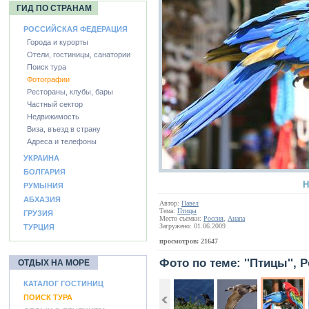
ГИД ПО СТРАНАМ
РОССИЙСКАЯ ФЕДЕРАЦИЯ
Города и курорты
Отели, гостиницы, санатории
Поиск тура
Фотографии
Рестораны, клубы, бары
Частный сектор
Недвижимость
Виза, въезд в страну
Адреса и телефоны
УКРАИНА
БОЛГАРИЯ
Н
РУМЫНИЯ
АБХАЗИЯ
Автор:
Павел
Тема:
Птицы
ГРУЗИЯ
Место съемки:
Россия
,
Анапа
Загружено: 01.06.2009
ТУРЦИЯ
просмотров: 21647
Фото по теме: ''Птицы'', 
ОТДЫХ НА МОРЕ
КАТАЛОГ ГОСТИНИЦ
ПОИСК ТУРА