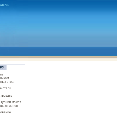
вателей
ОРЯ
ть
ьникам
ных стран
е стали
твовать
 Турции может
ова отменен
рование