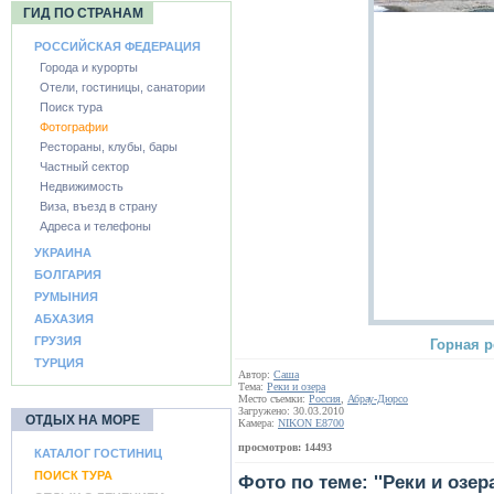
ГИД ПО СТРАНАМ
РОССИЙСКАЯ ФЕДЕРАЦИЯ
Города и курорты
Отели, гостиницы, санатории
Поиск тура
Фотографии
Рестораны, клубы, бары
Частный сектор
Недвижимость
Виза, въезд в страну
Адреса и телефоны
УКРАИНА
БОЛГАРИЯ
РУМЫНИЯ
АБХАЗИЯ
ГРУЗИЯ
Горная р
ТУРЦИЯ
Автор:
Саша
Тема:
Реки и озера
Место съемки:
Россия
,
Абрау-Дюрсо
Загружено: 30.03.2010
ОТДЫХ НА МОРЕ
Камера:
NIKON E8700
просмотров: 14493
КАТАЛОГ ГОСТИНИЦ
ПОИСК ТУРА
Фото по теме: ''Реки и озера