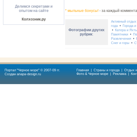
Делимся секретами и
опытом на сайте
* мыльные бонусы!
- за каждый коммента
Колхозник.ру
Активный отдых
•
года
Города и
Фотографии других
•
Катера и Яхт
рубрик
:
•
Памятники
Пе
•
Развлечения
•
Снег и горы
С
Портал "
Черное море
" © 2007-09 гг.
Главная
|
Страны и города
|
Отдых н
Фото & Черное море
|
Реклама
|
Кон
Создан
anapa-design.ru