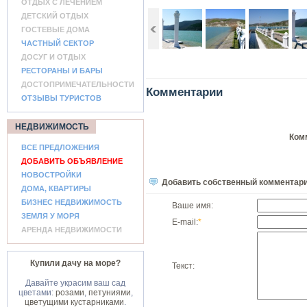
ОТДЫХ С ЛЕЧЕНИЕМ
ДЕТСКИЙ ОТДЫХ
ГОСТЕВЫЕ ДОМА
ЧАСТНЫЙ СЕКТОР
ДОСУГ И ОТДЫХ
РЕСТОРАНЫ И БАРЫ
ДОСТОПРИМЕЧАТЕЛЬНОСТИ
Комментарии
ОТЗЫВЫ ТУРИСТОВ
НЕДВИЖИМОСТЬ
Ком
ВСЕ ПРЕДЛОЖЕНИЯ
ДОБАВИТЬ ОБЪЯВЛЕНИЕ
НОВОСТРОЙКИ
Добавить собственный комментар
ДОМА, КВАРТИРЫ
БИЗНЕС НЕДВИЖИМОСТЬ
Ваше имя:
ЗЕМЛЯ У МОРЯ
E-mail:
*
АРЕНДА НЕДВИЖИМОСТИ
Купили дачу на море?
Текст:
Давайте украсим ваш сад
цветами:
розами
,
петуниями
,
цветущими кустарниками
.