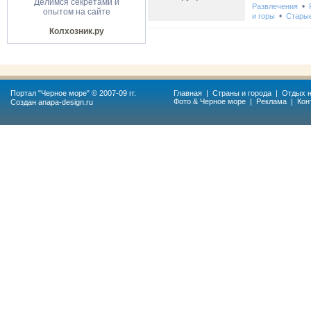
Делимся секретами и
•
Развлечения
опытом на сайте
•
и горы
Стары
Колхозник.ру
Портал "
Черное море
" © 2007-09 гг.
Главная
|
Страны и города
|
Отдых н
Фото & Черное море
|
Реклама
|
Кон
Создан
anapa-design.ru