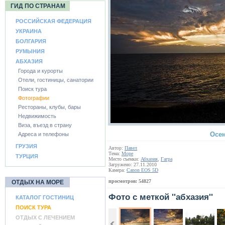
ГИД ПО СТРАНАМ
РОССИЙСКАЯ ФЕДЕРАЦИЯ
УКРАИНА
БОЛГАРИЯ
РУМЫНИЯ
АБХАЗИЯ
Города и курорты
Отели, гостиницы, санатории
Поиск тура
Фотографии
Рестораны, клубы, бары
Недвижимость
Виза, въезд в страну
Осен
Адреса и телефоны
ГРУЗИЯ
Автор:
Павел
Тема:
Море
ТУРЦИЯ
Место съемки:
Абхазия
,
Гагра
Загружено: 27.11.2010
Камера:
Canon EOS 5D
просмотров: 54827
ОТДЫХ НА МОРЕ
Фото с меткой ''абхазия''
КАТАЛОГ ГОСТИНИЦ
ПОИСК ТУРА
ОТДЫХ С ЛЕЧЕНИЕМ