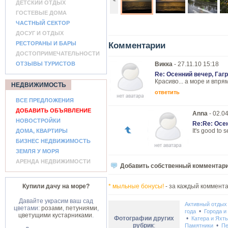
ДЕТСКИЙ ОТДЫХ
ГОСТЕВЫЕ ДОМА
ЧАСТНЫЙ СЕКТОР
ДОСУГ И ОТДЫХ
РЕСТОРАНЫ И БАРЫ
Комментарии
ДОСТОПРИМЕЧАТЕЛЬНОСТИ
ОТЗЫВЫ ТУРИСТОВ
Викка
- 27.11.10 15:18
Re: Осенний вечер, Гаг
Красиво... а море и впрям
НЕДВИЖИМОСТЬ
ответить
ВСЕ ПРЕДЛОЖЕНИЯ
ДОБАВИТЬ ОБЪЯВЛЕНИЕ
Anna
- 02.0
НОВОСТРОЙКИ
Re:Re: Осе
It's good to 
ДОМА, КВАРТИРЫ
БИЗНЕС НЕДВИЖИМОСТЬ
ЗЕМЛЯ У МОРЯ
АРЕНДА НЕДВИЖИМОСТИ
Добавить собственный комментар
Купили дачу на море?
* мыльные бонусы!
- за каждый коммента
Давайте украсим ваш сад
Активный отдых
цветами:
розами
,
петуниями
,
•
года
Города и
цветущими кустарниками
.
Фотографии других
•
Катера и Яхт
рубрик
:
•
Памятники
Пе