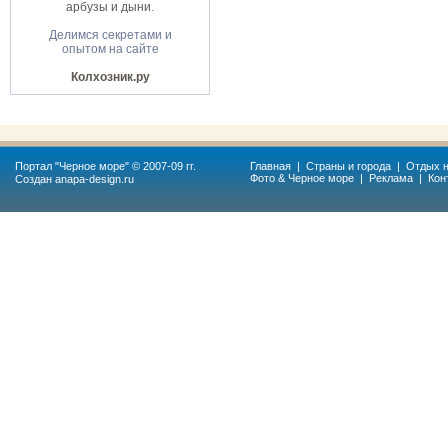
арбузы и дыни
.
Делимся секретами и
опытом на сайте
Колхозник.ру
Портал "
Черное море
" © 2007-09 гг.
Главная
|
Страны и города
|
Отдых н
Фото & Черное море
|
Реклама
|
Кон
Создан
anapa-design.ru