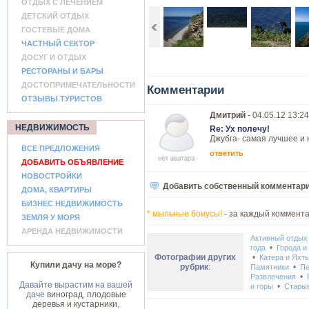
ОТДЫХ С ЛЕЧЕНИЕМ
ДЕТСКИЙ ОТДЫХ
ГОСТЕВЫЕ ДОМА
ЧАСТНЫЙ СЕКТОР
ДОСУГ И ОТДЫХ
РЕСТОРАНЫ И БАРЫ
ДОСТОПРИМЕЧАТЕЛЬНОСТИ
Комментарии
ОТЗЫВЫ ТУРИСТОВ
Дмитрий
- 04.05.12 13:24
НЕДВИЖИМОСТЬ
Re: Ух полечу!
Джубга- самая лучшее и 
ВСЕ ПРЕДЛОЖЕНИЯ
ответить
ДОБАВИТЬ ОБЪЯВЛЕНИЕ
НОВОСТРОЙКИ
Добавить собственный комментар
ДОМА, КВАРТИРЫ
БИЗНЕС НЕДВИЖИМОСТЬ
* мыльные бонусы!
- за каждый коммента
ЗЕМЛЯ У МОРЯ
АРЕНДА НЕДВИЖИМОСТИ
Активный отдых
•
года
Города и
Фотографии других
•
Катера и Яхт
Купили дачу на море?
рубрик
:
•
Памятники
Пе
•
Развлечения
Давайте вырастим на вашей
•
и горы
Стары
даче
виноград
,
плодовые
деревья и кустарники
,