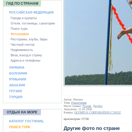
ГИД ПО СТРАНАМ
РОССИЙСКАЯ ФЕДЕРАЦИЯ
Города и курорты
Отели, гостиницы, санатории
Поиск тура
Фотографии
Рестораны, клубы, бары
Частный сектор
Недвижимость
Виза, въезд в страну
Адреса и телефоны
УКРАИНА
БОЛГАРИЯ
РУМЫНИЯ
АБХАЗИЯ
ГРУЗИЯ
ТУРЦИЯ
Автор: Михаил
Тема:
Развлечения
Место съемки:
Россия
,
Джубга
Загружено: 12.04.2008
ОТДЫХ НА МОРЕ
Камера:
OLYMPUS CORPORATION C765UZ
просмотров: 17728
КАТАЛОГ ГОСТИНИЦ
ПОИСК ТУРА
Другие фото по стране