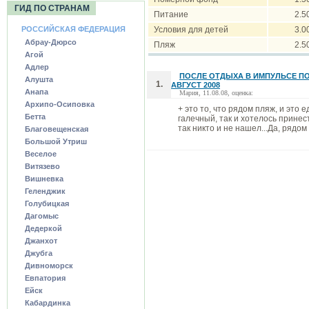
ГИД ПО СТРАНАМ
Питание
2.5
РОССИЙСКАЯ ФЕДЕРАЦИЯ
Условия для детей
3.0
Абрау-Дюрсо
Пляж
2.5
Агой
Адлер
ПОСЛЕ ОТДЫХА В ИМПУЛЬСЕ ПОН
Алушта
1.
АВГУСТ 2008
Анапа
Мария, 11.08.08, оценка:
Архипо-Осиповка
+ это то, что рядом пляж, и это 
Бетта
галечный, так и хотелось принес
так никто и не нашел...Да, рядом
Благовещенская
Большой Утриш
Веселое
Витязево
Вишневка
Геленджик
Голубицкая
Дагомыс
Дедеркой
Джанхот
Джубга
Дивноморск
Евпатория
Ейск
Кабардинка