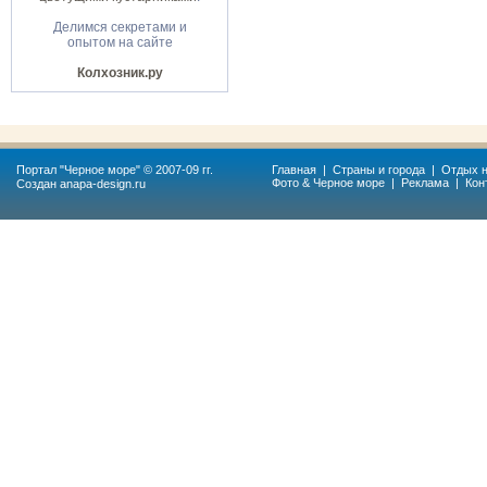
Делимся секретами и
опытом на сайте
Колхозник.ру
Портал "
Черное море
" © 2007-09 гг.
Главная
|
Страны и города
|
Отдых н
Фото & Черное море
|
Реклама
|
Кон
Создан
anapa-design.ru