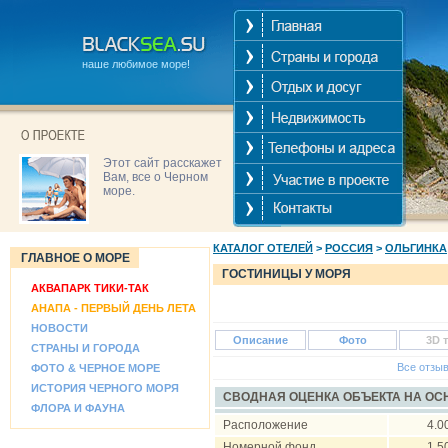
наше любимое море!
Этот сайт расскажет
Вам, все о Черном
море.
КАТАЛОГ ОТЕЛЕЙ
>
РОССИЯ
>
ОЛЬГИНКА
ГЛАВНОЕ О МОРЕ
ГОСТИНИЦЫ У МОРЯ
АКВАПАРК ТИКИ-ТАК
АНАПА - ПЕРВЫЙ ДЕНЬ ЛЕТА
НОВОСТИ
Описание
Фото
3D 
СТРАНЫ И ГОРОДА
Все отзы
ФОТО & ЧЕРНОЕ МОРЕ
ИСТОРИЯ ЧЕРНОГО МОРЯ
СВОДНАЯ ОЦЕНКА ОБЪЕКТА НА О
ФЛОРА И ФАУНА
Расположение
4.0
Номерной фонд
1.5