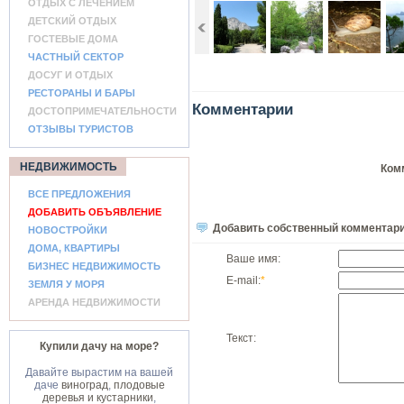
ОТДЫХ С ЛЕЧЕНИЕМ
ДЕТСКИЙ ОТДЫХ
ГОСТЕВЫЕ ДОМА
ЧАСТНЫЙ СЕКТОР
ДОСУГ И ОТДЫХ
РЕСТОРАНЫ И БАРЫ
Комментарии
ДОСТОПРИМЕЧАТЕЛЬНОСТИ
ОТЗЫВЫ ТУРИСТОВ
НЕДВИЖИМОСТЬ
Ком
ВСЕ ПРЕДЛОЖЕНИЯ
ДОБАВИТЬ ОБЪЯВЛЕНИЕ
Добавить собственный комментар
НОВОСТРОЙКИ
ДОМА, КВАРТИРЫ
Ваше имя:
БИЗНЕС НЕДВИЖИМОСТЬ
E-mail:
*
ЗЕМЛЯ У МОРЯ
АРЕНДА НЕДВИЖИМОСТИ
Текст:
Купили дачу на море?
Давайте вырастим на вашей
даче
виноград
,
плодовые
деревья и кустарники
,