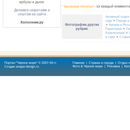
арбузы и дыни
.
* мыльные бонусы!
- за каждый коммента
Делимся секретами и
опытом на сайте
Активный отдых
•
года
Города и
Колхозник.ру
Фотографии других
•
Катера и Яхт
рубрик
:
•
Памятники
Пе
•
Развлечения
•
и горы
Стары
Портал "
Черное море
" © 2007-09 гг.
Главная
|
Страны и города
|
Отдых н
Фото & Черное море
|
Реклама
|
Кон
Создан
anapa-design.ru