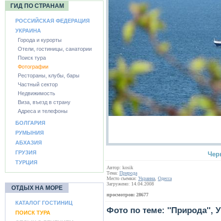
ГИД ПО СТРАНАМ
РОССИЙСКАЯ ФЕДЕРАЦИЯ
УКРАИНА
Города и курорты
Отели, гостиницы, санатории
Поиск тура
Фотографии
Рестораны, клубы, бары
Частный сектор
Недвижимость
Виза, въезд в страну
Адреса и телефоны
БОЛГАРИЯ
РУМЫНИЯ
АБХАЗИЯ
ГРУЗИЯ
Чер
ТУРЦИЯ
Автор: kosik
Тема:
Природа
Место съемки:
Украина
,
Одесса
Загружено: 14.04.2008
ОТДЫХ НА МОРЕ
просмотров: 28677
КАТАЛОГ ГОСТИНИЦ
Фото по теме: ''Природа'', 
ПОИСК ТУРА