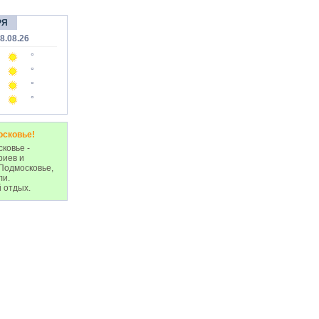
РЯ
8.08.26
°
°
°
°
осковье!
ковье -
риев и
Подмосковье,
ли.
 отдых.