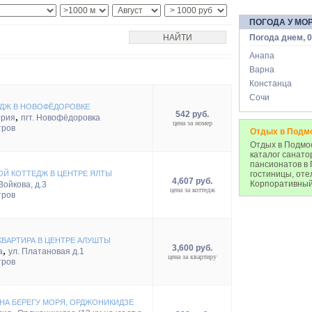
ПОГОДА У МО
Погода днем, 0
Анапа
Варна
Констанца
Сочи
ДЖ В НОВОФЁДОРОВКЕ
542 руб.
,
ория
пгт. Новофёдоровка
цена за номер
тров
Отдых в Подм
Отдых в Подмос
каталог санато
пансионатов в 
Й КОТТЕДЖ В ЦЕНТРЕ ЯЛТЫ
гостиницы, оте
4,607 руб.
Корпоративный
Войкова, д.3
цена за коттедж
тров
КВАРТИРА В ЦЕНТРЕ АЛУШТЫ
3,600 руб.
,
а
ул. Платановая д.1
цена за квартиру
тров
НА БЕРЕГУ МОРЯ, ОРДЖОНИКИДЗЕ