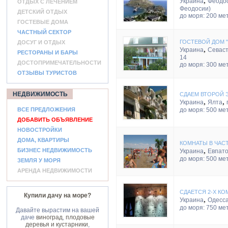
,
Украина
Феодо
ОТДЫХ С ЛЕЧЕНИЕМ
Феодосии)
ДЕТСКИЙ ОТДЫХ
до моря: 200 ме
ГОСТЕВЫЕ ДОМА
ЧАСТНЫЙ СЕКТОР
ГОСТЕВОЙ ДОМ 
ДОСУГ И ОТДЫХ
,
Украина
Севас
РЕСТОРАНЫ И БАРЫ
14
ДОСТОПРИМЕЧАТЕЛЬНОСТИ
до моря: 300 ме
ОТЗЫВЫ ТУРИСТОВ
НЕДВИЖИМОСТЬ
СДАЕМ ВТОРОЙ 
,
,
Украина
Ялта
ВСЕ ПРЕДЛОЖЕНИЯ
до моря: 500 ме
ДОБАВИТЬ ОБЪЯВЛЕНИЕ
НОВОСТРОЙКИ
ДОМА, КВАРТИРЫ
КОМНАТЫ В ЧАС
,
БИЗНЕС НЕДВИЖИМОСТЬ
Украина
Евпат
до моря: 500 ме
ЗЕМЛЯ У МОРЯ
АРЕНДА НЕДВИЖИМОСТИ
СДАЕТСЯ 2-Х КО
Купили дачу на море?
,
Украина
Одесс
до моря: 750 ме
Давайте вырастим на вашей
даче
виноград
,
плодовые
деревья и кустарники
,