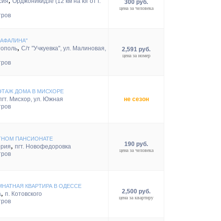
,
сия
Орджоникидзе (12 км на юг от г.
300 руб.
цена за человека
тров
"АФАЛИНА"
,
тополь
С/т "Учкуевка", ул. Малиновая,
2,591 руб.
цена за номер
тров
ЭТАЖ ДОМА В МИСХОРЕ
пгт. Мисхор, ул. Южная
не сезон
тров
ТНОМ ПАНСИОНАТЕ
190 руб.
,
ория
пгт. Новофедоровка
цена за человека
тров
МНАТНАЯ КВАРТИРА В ОДЕССЕ
2,500 руб.
,
а
п. Котовского
цена за квартиру
тров