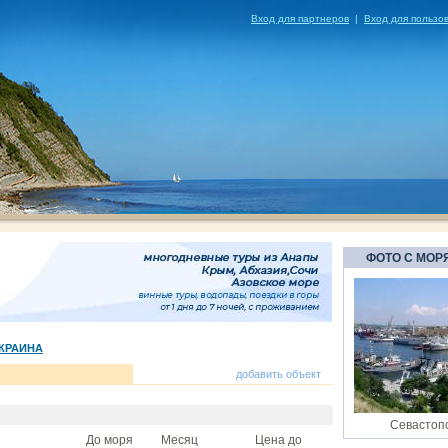
Вход для партнеров
|
Вход для пользо
ФОТО С МОР
КРАИНА
добавить объект
Севастопо
До моря
Месяц
Цена до