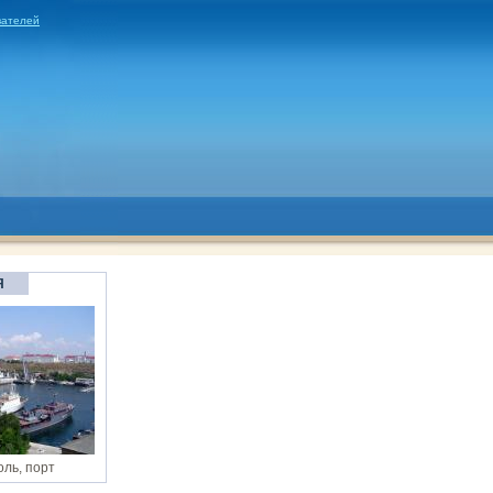
вателей
Я
ль, порт