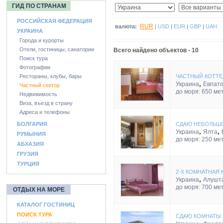
ГИД ПО СТРАНАМ
РОССИЙСКАЯ ФЕДЕРАЦИЯ
RUR
валюта:
|
USD
|
EUR
|
GBP
|
UAH
УКРАИНА
Города и курорты
Отели, гостиницы, санатории
Всего найдено объектов -
10
Поиск тура
Фотографии
Рестораны, клубы, бары
ЧАСТНЫЙ КОТТЕ
,
Украина
Евпат
Частный сектор
до моря: 650 ме
Недвижимость
Виза, въезд в страну
Адреса и телефоны
БОЛГАРИЯ
СДАЮ НЕБОЛЬШО
,
,
Украина
Ялта
РУМЫНИЯ
до моря: 250 ме
АБХАЗИЯ
ГРУЗИЯ
ТУРЦИЯ
2-Х КОМНАТНАЯ 
,
Украина
Алушт
до моря: 700 ме
ОТДЫХ НА МОРЕ
КАТАЛОГ ГОСТИНИЦ
ПОИСК ТУРА
СДАЮ КОМНАТЫ 