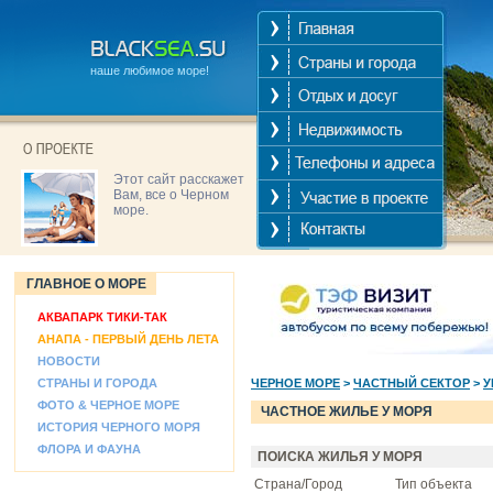
наше любимое море!
Этот сайт расскажет
Вам, все о Черном
море.
ГЛАВНОЕ О МОРЕ
АКВАПАРК ТИКИ-ТАК
АНАПА - ПЕРВЫЙ ДЕНЬ ЛЕТА
НОВОСТИ
СТРАНЫ И ГОРОДА
ЧЕРНОЕ МОРЕ
>
ЧАСТНЫЙ СЕКТОР
>
У
ФОТО & ЧЕРНОЕ МОРЕ
ЧАСТНОЕ ЖИЛЬЕ У МОРЯ
ИСТОРИЯ ЧЕРНОГО МОРЯ
ФЛОРА И ФАУНА
ПОИСКА ЖИЛЬЯ У МОРЯ
Страна/Город
Тип объекта