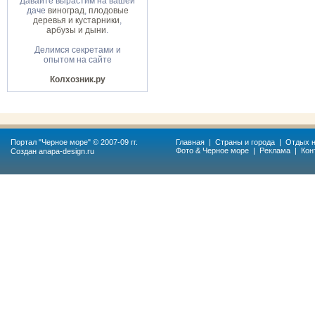
Давайте вырастим на вашей
даче
виноград
,
плодовые
деревья и кустарники
,
арбузы и дыни
.
Делимся секретами и
опытом на сайте
Колхозник.ру
Портал "
Черное море
" © 2007-09 гг.
Главная
|
Страны и города
|
Отдых н
Фото & Черное море
|
Реклама
|
Кон
Создан
anapa-design.ru