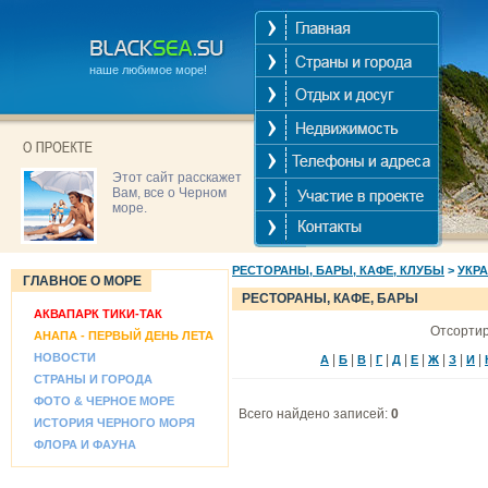
наше любимое море!
Этот сайт расскажет
Вам, все о Черном
море.
РЕСТОРАНЫ, БАРЫ, КАФЕ, КЛУБЫ
>
УКР
ГЛАВНОЕ О МОРЕ
РЕСТОРАНЫ, КАФЕ, БАРЫ
АКВАПАРК ТИКИ-ТАК
Отсортир
АНАПА - ПЕРВЫЙ ДЕНЬ ЛЕТА
НОВОСТИ
|
|
|
|
|
|
|
|
|
А
Б
В
Г
Д
Е
Ж
З
И
СТРАНЫ И ГОРОДА
ФОТО & ЧЕРНОЕ МОРЕ
Всего найдено записей:
0
ИСТОРИЯ ЧЕРНОГО МОРЯ
ФЛОРА И ФАУНА