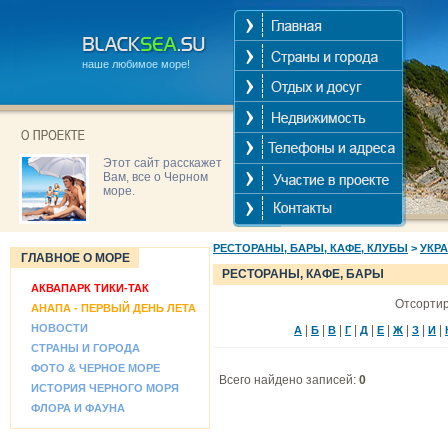
наше любимое море!
Этот сайт расскажет
Вам, все о Черном
море.
РЕСТОРАНЫ, БАРЫ, КАФЕ, КЛУБЫ
>
УКР
ГЛАВНОЕ О МОРЕ
РЕСТОРАНЫ, КАФЕ, БАРЫ
АКВАПАРК ТИКИ-ТАК
Отсортир
АНАПА - ПЕРВЫЙ ДЕНЬ ЛЕТА
НОВОСТИ
|
|
|
|
|
|
|
|
|
А
Б
В
Г
Д
Е
Ж
З
И
СТРАНЫ И ГОРОДА
ФОТО & ЧЕРНОЕ МОРЕ
Всего найдено записей:
0
ИСТОРИЯ ЧЕРНОГО МОРЯ
ФЛОРА И ФАУНА