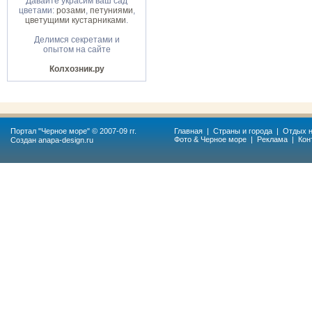
Давайте украсим ваш сад
цветами:
розами
,
петуниями
,
цветущими кустарниками
.
Делимся секретами и
опытом на сайте
Колхозник.ру
Портал "
Черное море
" © 2007-09 гг.
Главная
|
Страны и города
|
Отдых н
Фото & Черное море
|
Реклама
|
Кон
Создан
anapa-design.ru