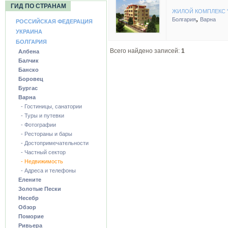
ГИД ПО СТРАНАМ
ЖИЛОЙ КОМПЛЕКС 
,
Болгария
Варна
РОССИЙСКАЯ ФЕДЕРАЦИЯ
УКРАИНА
БОЛГАРИЯ
Всего найдено записей:
1
Албена
Балчик
Банско
Боровец
Бургас
Варна
- Гостиницы, санатории
- Туры и путевки
- Фотографии
- Рестораны и бары
- Достопримечательности
- Частный сектор
- Недвижимость
- Адреса и телефоны
Елените
Золотые Пески
Несебр
Обзор
Поморие
Ривьера