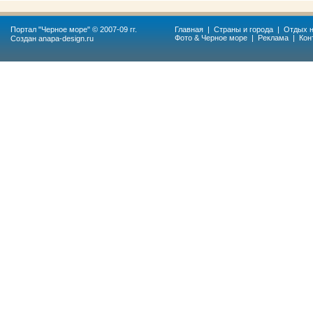
Портал "
Черное море
" © 2007-09 гг.
Главная
|
Страны и города
|
Отдых н
Фото & Черное море
|
Реклама
|
Кон
Создан
anapa-design.ru