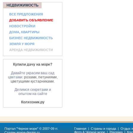
НЕДВИЖИМОСТЬ
ВСЕ ПРЕДЛОЖЕНИЯ
ДОБАВИТЬ ОБЪЯВЛЕНИЕ
НОВОСТРОЙКИ
ДОМА, КВАРТИРЫ
БИЗНЕС НЕДВИЖИМОСТЬ
ЗЕМЛЯ У МОРЯ
АРЕНДА НЕДВИЖИМОСТИ
Купили дачу на море?
Давайте украсим ваш сад
цветами:
розами
,
петуниями
,
цветущими кустарниками
.
Делимся секретами и
опытом на сайте
Колхозник.ру
Портал "
Черное море
" © 2007-09 гг.
Главная
|
Страны и города
|
Отдых н
Фото & Черное море
|
Реклама
|
Кон
Создан
anapa-design.ru