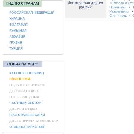
Фотографии других
•
Катера и Ях
ГИД ПО СТРАНАМ
рубрик
:
•
Памятники
Развлечения
РОССИЙСКАЯ ФЕДЕРАЦИЯ
•
Снег и горы
С
УКРАИНА
БОЛГАРИЯ
РУМЫНИЯ
АБХАЗИЯ
ГРУЗИЯ
ТУРЦИЯ
ОТДЫХ НА МОРЕ
КАТАЛОГ ГОСТИНИЦ
ПОИСК ТУРА
ОТДЫХ С ЛЕЧЕНИЕМ
ДЕТСКИЙ ОТДЫХ
ГОСТЕВЫЕ ДОМА
ЧАСТНЫЙ СЕКТОР
ДОСУГ И ОТДЫХ
РЕСТОРАНЫ И БАРЫ
ДОСТОПРИМЕЧАТЕЛЬНОСТИ
ОТЗЫВЫ ТУРИСТОВ