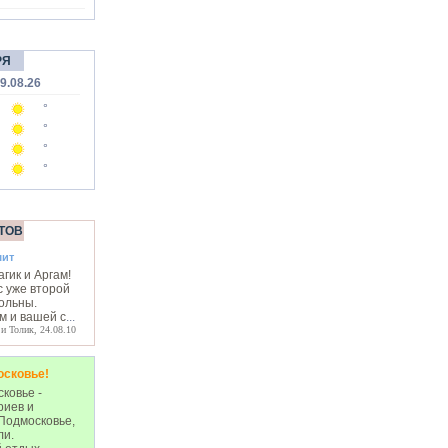
РЯ
9.08.26
°
°
°
°
ТОВ
шит
гик и Аргам!
с уже второй
вольны.
м и вашей с
...
 и Толик, 24.08.10
осковье!
ковье -
риев и
Подмосковье,
ли.