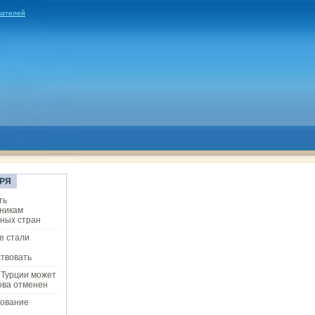
вателей
РЯ
ть
никам
ных стран
е стали
твовать
 Турции может
ова отменен
ование