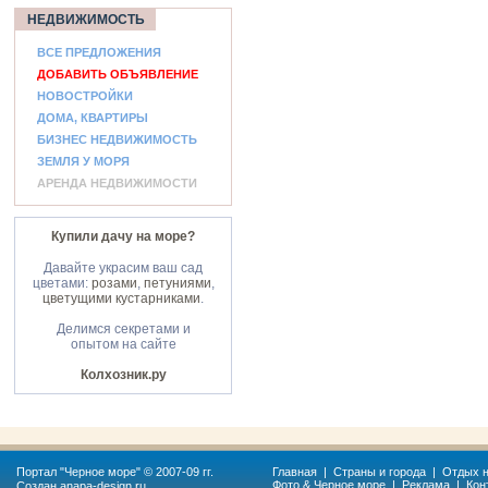
НЕДВИЖИМОСТЬ
ВСЕ ПРЕДЛОЖЕНИЯ
ДОБАВИТЬ ОБЪЯВЛЕНИЕ
НОВОСТРОЙКИ
ДОМА, КВАРТИРЫ
БИЗНЕС НЕДВИЖИМОСТЬ
ЗЕМЛЯ У МОРЯ
АРЕНДА НЕДВИЖИМОСТИ
Купили дачу на море?
Давайте украсим ваш сад
цветами:
розами
,
петуниями
,
цветущими кустарниками
.
Делимся секретами и
опытом на сайте
Колхозник.ру
Портал "
Черное море
" © 2007-09 гг.
Главная
|
Страны и города
|
Отдых н
Фото & Черное море
|
Реклама
|
Кон
Создан
anapa-design.ru