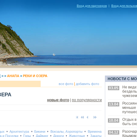
Вход для партнеров
|
Вход для пользо
Е
>
>
АНАПА
>
РЕКИ И ОЗЕРА
НОВОСТИ С МО
|
все фото
добавить фото
Не вида
03.05
бездель
ЗЕРА
чужезем
новые фото
|
по популярности
Россиян
13.04
меньше
путешес
Отдых в
10.04
быть сн
•
•
•
•
Разочар
дых
Архитектура
Бикини
Вокзалы, Аэропорты
Времена
04.12
•
•
•
•
•
Крымом
а и Поселки
Горы
Дайвинг
Дороги
Животные
Закаты