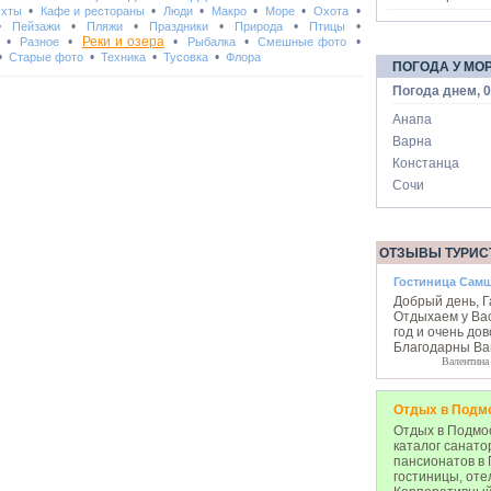
•
•
•
•
•
•
Яхты
Кафе и рестораны
Люди
Макро
Море
Охота
•
•
•
•
•
•
Пейзажи
Пляжи
Праздники
Природа
Птицы
•
•
Реки и озера
•
•
•
Разное
Рыбалка
Смешные фото
•
•
•
•
Старые фото
Техника
Тусовка
Флора
ПОГОДА У МО
Погода днем, 0
Анапа
Варна
Констанца
Сочи
ОТЗЫВЫ ТУРИС
Гостиница Сам
Добрый день, Га
Отдыхаем у Ва
год и очень до
Благодарны Ва
Валентина
Отдых в Подм
Отдых в Подмос
каталог санато
пансионатов в 
гостиницы, оте