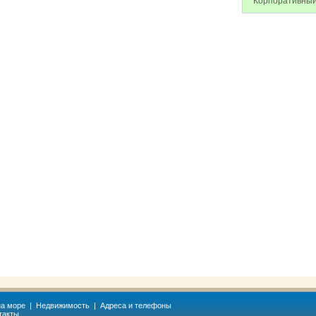
Корпоративный
а море
|
Недвижимость
|
Адреса и телефоны
такты