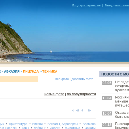
Вход для партнеров
|
Вход для пользо
Е
>
АБХАЗИЯ
>
ПИЦУНДА
>
ТЕХНИКА
НОВОСТИ С МО
|
все фото
добавить фото
Не вида
03.05
бездель
чужезем
новые фото
|
по популярности
Россиян
13.04
меньше
путешес
Отдых в
10.04
быть сн
•
•
•
•
Разочар
дых
Архитектура
Бикини
Вокзалы, Аэропорты
Времена
04.12
•
•
•
•
•
Крымом
а и Поселки
Горы
Дайвинг
Дороги
Животные
Закаты