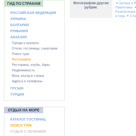
Фотографии других
•
Катера и 
ГИД ПО СТРАНАМ
рубрик
:
Памятники
Развлечения
РОССИЙСКАЯ ФЕДЕРАЦИЯ
•
и горы
Ста
УКРАИНА
БОЛГАРИЯ
РУМЫНИЯ
АБХАЗИЯ
Города и курорты
Отели, гостиницы, санатории
Поиск тура
Фотографии
Рестораны, клубы, бары
Недвижимость
Виза, въезд в страну
Адреса и телефоны
ГРУЗИЯ
ТУРЦИЯ
ОТДЫХ НА МОРЕ
КАТАЛОГ ГОСТИНИЦ
ПОИСК ТУРА
ОТДЫХ С ЛЕЧЕНИЕМ