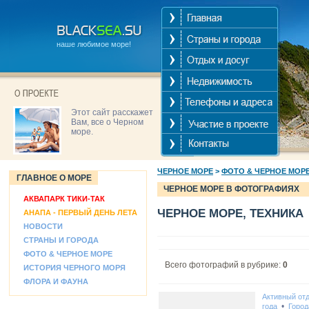
наше любимое море!
Этот сайт расскажет
Вам, все о Черном
море.
ЧЕРНОЕ МОРЕ
>
ФОТО & ЧЕРНОЕ МОР
ГЛАВНОЕ О МОРЕ
ЧЕРНОЕ МОРЕ В ФОТОГРАФИЯХ
АКВАПАРК ТИКИ-ТАК
ЧЕРНОЕ МОРЕ, ТЕХНИКА
АНАПА - ПЕРВЫЙ ДЕНЬ ЛЕТА
НОВОСТИ
СТРАНЫ И ГОРОДА
ФОТО & ЧЕРНОЕ МОРЕ
Всего фотографий в рубрике:
0
ИСТОРИЯ ЧЕРНОГО МОРЯ
ФЛОРА И ФАУНА
Активный от
•
года
Город