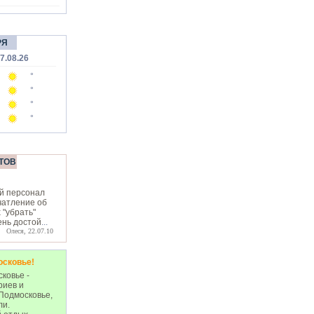
РЯ
7.08.26
°
°
°
°
ТОВ
й персонал
чатление об
х "убрать"
ень достой
...
Олеся, 22.07.10
осковье!
ковье -
риев и
Подмосковье,
ли.