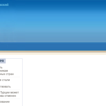
вателей
РЯ
ть
никам
ных стран
е стали
твовать
 Турции может
ова отменен
ование