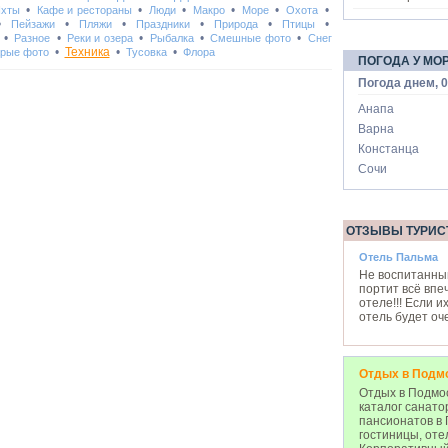
•
•
•
•
•
•
Яхты
Кафе и рестораны
Люди
Макро
Море
Охота
•
•
•
•
•
•
Пейзажи
Пляжи
Праздники
Природа
Птицы
•
•
•
•
•
Разное
Реки и озера
Рыбалка
Смешные фото
Снег
•
Техника
•
•
рые фото
Тусовка
Флора
ПОГОДА У МО
Погода днем, 0
Анапа
Варна
Констанца
Сочи
ОТЗЫВЫ ТУРИС
Отель Пальма
Не воспитанны
портит всё впе
отеле!!! Если и
отель будет оч
Отдых в Подм
Отдых в Подмос
каталог санато
пансионатов в 
гостиницы, оте