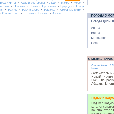
•
•
•
•
•
тера и Яхты
Кафе и рестораны
Люди
Макро
Море
•
•
•
•
•
ятники
Пейзажи
Пляжи
Праздники
Природа
Птицы
•
•
•
•
•
ния
Разное
Реки и озера
Рыбалка
Смешные фото
•
•
•
•
Старые фото
Техника
Тусовка
Флора
ПОГОДА У МО
Погода днем, 0
Анапа
Варна
Констанца
Сочи
ОТЗЫВЫ ТУРИС
Отель Алекс / A
Hotel
Замечательный
Новый - и этим 
Очень понрави
Абхазии. Многи
Отдых в Подм
Отдых в Подмос
каталог санато
пансионатов в 
гостиницы, оте