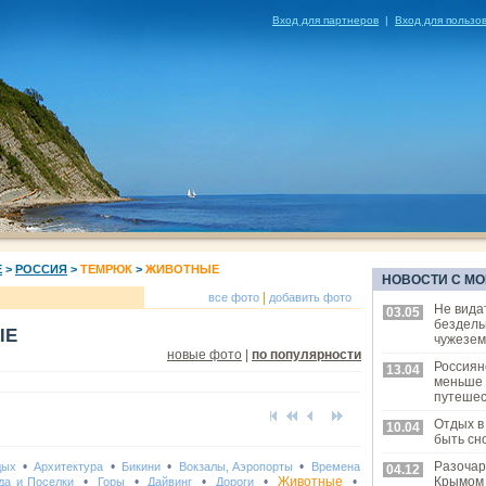
Вход для партнеров
|
Вход для пользо
Е
>
РОССИЯ
>
ТЕМРЮК
>
ЖИВОТНЫЕ
НОВОСТИ С МО
|
все фото
добавить фото
Не вида
03.05
бездель
ЫЕ
чужезем
новые фото
|
по популярности
Россиян
13.04
меньше
путешес
Отдых в
10.04
быть сн
•
•
•
•
Разочар
дых
Архитектура
Бикини
Вокзалы, Аэропорты
Времена
04.12
•
•
•
•
Животные
•
Крымом
да и Поселки
Горы
Дайвинг
Дороги