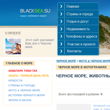
наше любимое море!
Этот сайт расскажет
Вам, все о Черном
море.
ЧЕРНОЕ МОРЕ
>
ФОТО & ЧЕРНОЕ МОР
ГЛАВНОЕ О МОРЕ
ЧЕРНОЕ МОРЕ В ФОТОГРАФИЯХ
АКВАПАРК ТИКИ-ТАК
ЧЕРНОЕ МОРЕ, ЖИВОТН
АНАПА - ПЕРВЫЙ ДЕНЬ ЛЕТА
НОВОСТИ
СТРАНЫ И ГОРОДА
ФОТО & ЧЕРНОЕ МОРЕ
Всего фотографий в рубрике:
0
ИСТОРИЯ ЧЕРНОГО МОРЯ
ФЛОРА И ФАУНА
Активный от
•
года
Горо