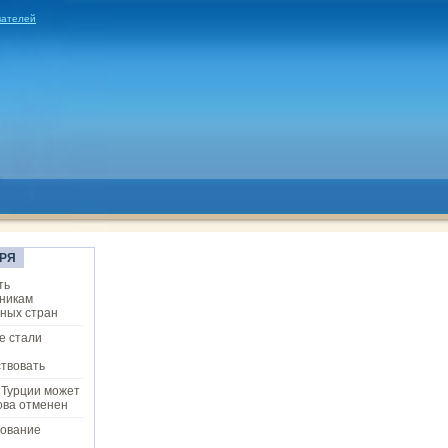
вателей
РЯ
ть
никам
ных стран
е стали
твовать
 Турции может
ова отменен
ование