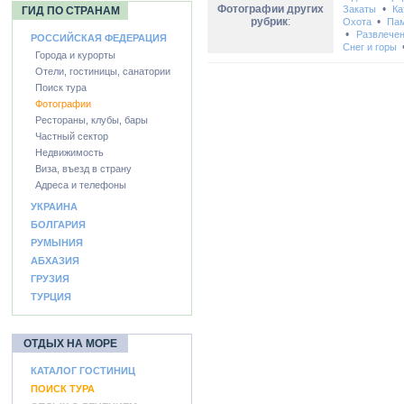
Фотографии других
•
Закаты
Ка
ГИД ПО СТРАНАМ
рубрик
:
•
Охота
Пам
•
Развлече
РОССИЙСКАЯ ФЕДЕРАЦИЯ
Снег и горы
Города и курорты
Отели, гостиницы, санатории
Поиск тура
Фотографии
Рестораны, клубы, бары
Частный сектор
Недвижимость
Виза, въезд в страну
Адреса и телефоны
УКРАИНА
БОЛГАРИЯ
РУМЫНИЯ
АБХАЗИЯ
ГРУЗИЯ
ТУРЦИЯ
ОТДЫХ НА МОРЕ
КАТАЛОГ ГОСТИНИЦ
ПОИСК ТУРА