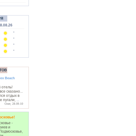
РЯ
8.08.26
°
°
°
°
ТОВ
lex Beach
 отель!
все сказано...
лся отдых в
е пугали,
...
Олег, 28.09.10
осковье!
ковье -
риев и
Подмосковье,
ли.