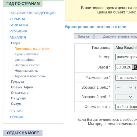
ГИД ПО СТРАНАМ
В настоящее время цены на пр
Цены на объект ''
Alex 
РОССИЙСКАЯ ФЕДЕРАЦИЯ
УКРАИНА
БОЛГАРИЯ
Бронирование номера в отеле
РУМЫНИЯ
Заявка
Дополнительные усл
АБХАЗИЯ
Гагра
Гостиница:
Alex Beach 
- Гостиницы, санатории
- Туры и путевки
Номер:
- Фотографии
- Частный сектор
Заезд
*
:
- Недвижимость
- Адреса и телефоны
Размещение:
*
:
Гудаута
Новый Афон
Возраст 1 реб.:
*
:
(!
Очамчыра
Возраст 2 реб.:
*
:
Пицунда
Сухум
Форма оплаты:
ГРУЗИЯ
ТУРЦИЯ
Если Вы затрудняетесь с выбором
Мы предложим различные в
ОТДЫХ НА МОРЕ