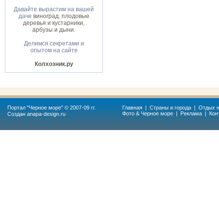
Давайте вырастим на вашей
даче
виноград
,
плодовые
деревья и кустарники
,
арбузы и дыни
.
Делимся секретами и
опытом на сайте
Колхозник.ру
Портал "
Черное море
" © 2007-09 гг.
Главная
|
Страны и города
|
Отдых н
Фото & Черное море
|
Реклама
|
Кон
Создан
anapa-design.ru