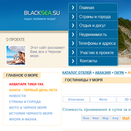
наше любимое море!
Этот сайт расскажет
Вам, все о Черном
море.
КАТАЛОГ ОТЕЛЕЙ
>
АБХАЗИЯ
>
ГАГРА
>
A
ГЛАВНОЕ О МОРЕ
ГОСТИНИЦЫ У МОРЯ
АКВАПАРК ТИКИ-ТАК
АНАПА - ПЕРВЫЙ ДЕНЬ ЛЕТА
НОВОСТИ
Описание
Фото
3D 
СТРАНЫ И ГОРОДА
ФОТО & ЧЕРНОЕ МОРЕ
Стоимость проживания в сутки за н
ИСТОРИЯ ЧЕРНОГО МОРЯ
Май
Янв
Фев
Мар
Апр
ФЛОРА И ФАУНА