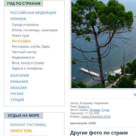
ГИД ПО СТРАНАМ
РОССИЙСКАЯ ФЕДЕРАЦИЯ
УКРАИНА
Города и курорты
Отели, гостиницы, санатории
Поиск тура
Фотографии
Рестораны, клубы, бары
Частный сектор
Недвижимость
Виза, въезд в страну
Адреса и телефоны
БОЛГАРИЯ
РУМЫНИЯ
АБХАЗИЯ
ГРУЗИЯ
Ч
ТУРЦИЯ
Автор: Владимир Лавриненко
Тема:
Природа
Место съемки:
Украина
,
Судак
Загружено: 17.04.2008
ОТДЫХ НА МОРЕ
Камера:
Canon PowerShot A510
просмотров: 21682
КАТАЛОГ ГОСТИНИЦ
ПОИСК ТУРА
Другие фото по стране