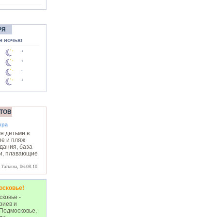
РЯ
я ночью
°
°
°
°
ТОВ
кра
я детьми в
ре и пляж
дания, база
ки, плавающие
Татьяна, 06.08.10
осковье!
ковье -
риев и
 Подмосковье,