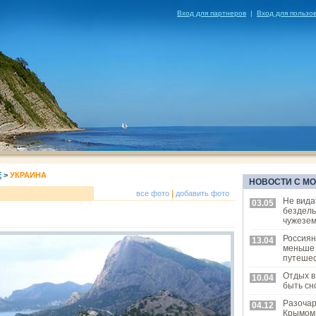
Вход для партнеров
|
Вход для пользо
Е
>
УКРАИНА
НОВОСТИ С М
|
все фото
добавить фото
Не вида
03.05
бездел
чужезем
Россиян
13.04
меньше
путешес
Отдых в
10.04
быть сн
Разоча
04.12
Крымом