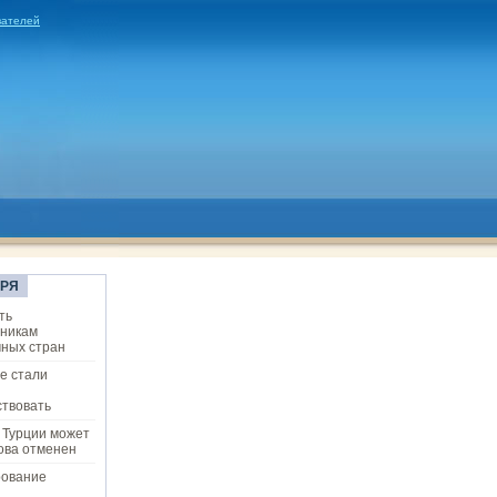
вателей
ОРЯ
ть
ьникам
ных стран
е стали
твовать
 Турции может
ова отменен
рование