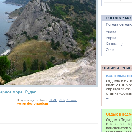
ПОГОДА У МО
Погода сегодн
Анапа
Варна
Констанца
Сочи
ОТЗЫВЫ ТУРИС
База отдыха Ис
Отдыхали с 2-м
июле 2010. Мо
оправдали ожи
ерное море, Судак
отдыха - доми
...
Получить код для блога:
HTML
,
URL
,
BB-code
метки фотографии
Отдых в Подм
Отдых в Подмос
каталог санато
пансионатов в