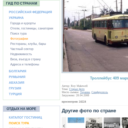
ГИД ПО СТРАНАМ
РОССИЙСКАЯ ФЕДЕРАЦИЯ
УКРАИНА
Города и курорты
Отели, гостиницы, санатории
Поиск тура
Фотографии
Рестораны, клубы, бары
Частный сектор
Недвижимость
Виза, въезд в страну
Адреса и телефоны
БОЛГАРИЯ
РУМЫНИЯ
Троллейбус 409 ма
АБХАЗИЯ
Автор: Roy Makewell
ГРУЗИЯ
Тема:
Старые фото
Место съемки:
Украина
,
Симферополь
ТУРЦИЯ
Загружено: 28.04.2008
просмотров: 24224
ОТДЫХ НА МОРЕ
Другие фото по стране
КАТАЛОГ ГОСТИНИЦ
ПОИСК ТУРА