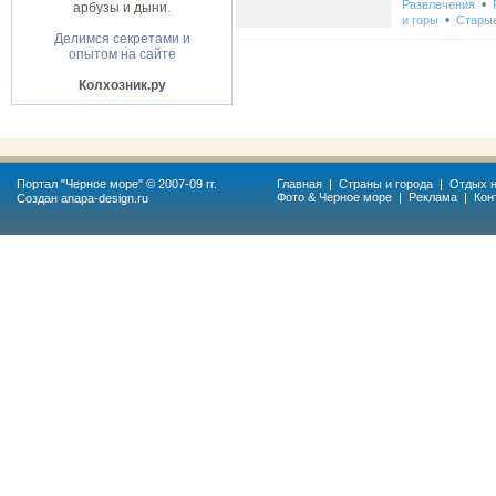
•
Развлечения
арбузы и дыни
.
•
и горы
Стары
Делимся секретами и
опытом на сайте
Колхозник.ру
Портал "
Черное море
" © 2007-09 гг.
Главная
|
Страны и города
|
Отдых н
Фото & Черное море
|
Реклама
|
Кон
Создан
anapa-design.ru