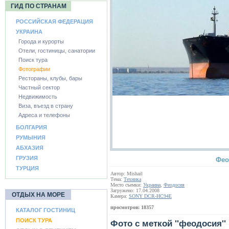
ГИД ПО СТРАНАМ
РОССИЙСКАЯ ФЕДЕРАЦИЯ
УКРАИНА
Города и курорты
Отели, гостиницы, санатории
Поиск тура
Фотографии
Рестораны, клубы, бары
Частный сектор
Недвижимость
Виза, въезд в страну
Адреса и телефоны
БОЛГАРИЯ
РУМЫНИЯ
АБХАЗИЯ
ГРУЗИЯ
Фео
ТУРЦИЯ
Автор: Mishail
Тема:
Техника
Место съемки:
Украина
,
Феодосия
Загружено: 17.04.2008
ОТДЫХ НА МОРЕ
Камера:
SONY DCR-HC94E
просмотров: 18357
КАТАЛОГ ГОСТИНИЦ
ПОИСК ТУРА
Фото с меткой ''феодосия''