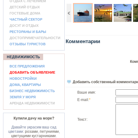
ОТДЫХ С ЛЕЧЕНИЕМ
ДЕТСКИЙ ОТДЫХ
ГОСТЕВЫЕ ДОМА
ЧАСТНЫЙ СЕКТОР
ДОСУГ И ОТДЫХ
РЕСТОРАНЫ И БАРЫ
ДОСТОПРИМЕЧАТЕЛЬНОСТИ
Комментарии
ОТЗЫВЫ ТУРИСТОВ
НЕДВИЖИМОСТЬ
Ком
ВСЕ ПРЕДЛОЖЕНИЯ
ДОБАВИТЬ ОБЪЯВЛЕНИЕ
НОВОСТРОЙКИ
Добавить собственный комментар
ДОМА, КВАРТИРЫ
БИЗНЕС НЕДВИЖИМОСТЬ
Ваше имя:
ЗЕМЛЯ У МОРЯ
E-mail:
*
АРЕНДА НЕДВИЖИМОСТИ
Купили дачу на море?
Текст:
Давайте украсим ваш сад
цветами:
розами
,
петуниями
,
цветущими кустарниками
.