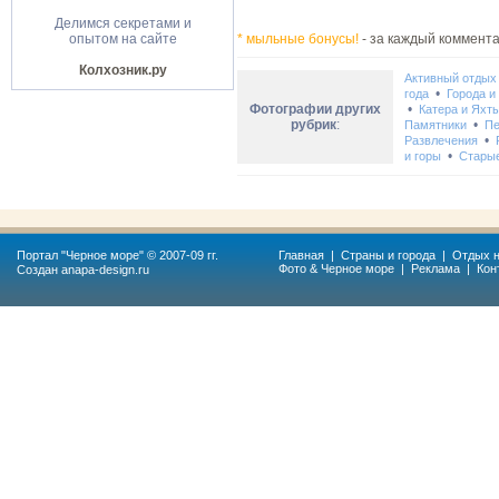
Делимся секретами и
опытом на сайте
* мыльные бонусы!
- за каждый коммента
Колхозник.ру
Активный отдых
•
года
Города и
Фотографии других
•
Катера и Яхт
рубрик
:
•
Памятники
Пе
•
Развлечения
•
и горы
Стары
Портал "
Черное море
" © 2007-09 гг.
Главная
|
Страны и города
|
Отдых н
Фото & Черное море
|
Реклама
|
Кон
Создан
anapa-design.ru