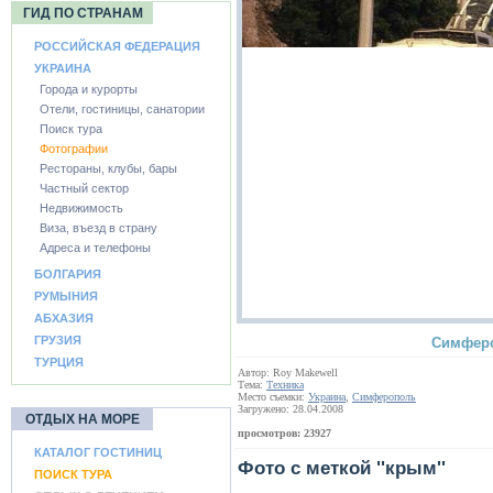
ГИД ПО СТРАНАМ
РОССИЙСКАЯ ФЕДЕРАЦИЯ
УКРАИНА
Города и курорты
Отели, гостиницы, санатории
Поиск тура
Фотографии
Рестораны, клубы, бары
Частный сектор
Недвижимость
Виза, въезд в страну
Адреса и телефоны
БОЛГАРИЯ
РУМЫНИЯ
АБХАЗИЯ
ГРУЗИЯ
Симфероп
ТУРЦИЯ
Автор: Roy Makewell
Тема:
Техника
Место съемки:
Украина
,
Симферополь
Загружено: 28.04.2008
ОТДЫХ НА МОРЕ
просмотров: 23927
КАТАЛОГ ГОСТИНИЦ
Фото с меткой ''крым''
ПОИСК ТУРА