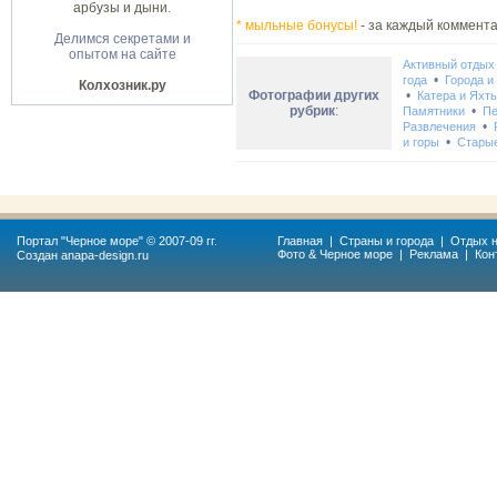
арбузы и дыни
.
* мыльные бонусы!
- за каждый коммента
Делимся секретами и
опытом на сайте
Активный отдых
•
года
Города и
Колхозник.ру
Фотографии других
•
Катера и Яхт
рубрик
:
•
Памятники
Пе
•
Развлечения
•
и горы
Стары
Портал "
Черное море
" © 2007-09 гг.
Главная
|
Страны и города
|
Отдых н
Фото & Черное море
|
Реклама
|
Кон
Создан
anapa-design.ru