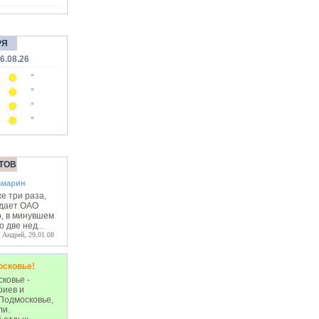
РЯ
6.08.26
°
°
°
°
ТОВ
амарин
е три раза,
у дает ОАО
, в минувшем
о две нед
...
Андрей, 29.01.08
осковье!
ковье -
риев и
Подмосковье,
ли.