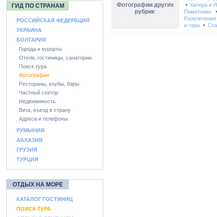
Фотографии других
•
Катера и 
ГИД ПО СТРАНАМ
рубрик
:
Памятники
Развлечения
РОССИЙСКАЯ ФЕДЕРАЦИЯ
•
и горы
Ста
УКРАИНА
БОЛГАРИЯ
Города и курорты
Отели, гостиницы, санатории
Поиск тура
Фотографии
Рестораны, клубы, бары
Частный сектор
Недвижимость
Виза, въезд в страну
Адреса и телефоны
РУМЫНИЯ
АБХАЗИЯ
ГРУЗИЯ
ТУРЦИЯ
ОТДЫХ НА МОРЕ
КАТАЛОГ ГОСТИНИЦ
ПОИСК ТУРА