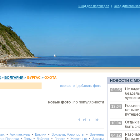
Вход для партнеров
|
Вход для пользо
Е
>
БОЛГАРИЯ
>
БУРГАС
>
ОХОТА
НОВОСТИ С МО
|
все фото
добавить фото
Не вида
03.05
бездель
чужезем
новые фото
|
по популярности
Россиян
13.04
меньше
путешес
Отдых в
10.04
быть сн
•
•
•
•
Разочар
дых
Архитектура
Бикини
Вокзалы, Аэропорты
Времена
04.12
•
•
•
•
•
Крымом
а и Поселки
Горы
Дайвинг
Дороги
Животные
Закаты