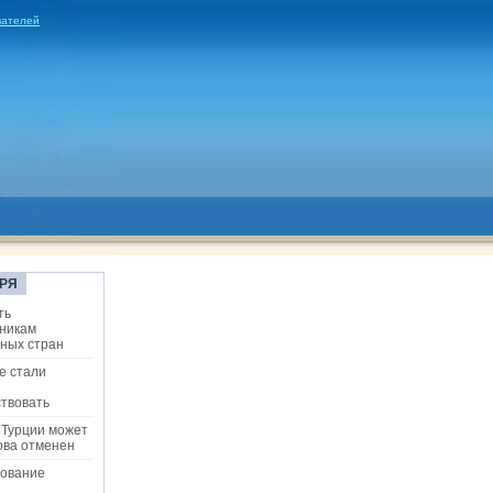
вателей
РЯ
ть
никам
ных стран
е стали
твовать
 Турции может
ова отменен
ование