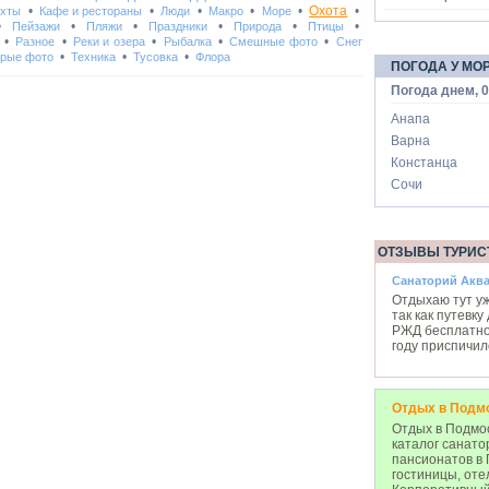
•
•
•
•
•
Охота
•
Яхты
Кафе и рестораны
Люди
Макро
Море
•
•
•
•
•
•
Пейзажи
Пляжи
Праздники
Природа
Птицы
•
•
•
•
•
Разное
Реки и озера
Рыбалка
Смешные фото
Снег
•
•
•
рые фото
Техника
Тусовка
Флора
ПОГОДА У МО
Погода днем, 0
Анапа
Варна
Констанца
Сочи
ОТЗЫВЫ ТУРИС
Санаторий Акв
Отдыхаю тут уж
так как путевк
РЖД бесплатно
году приспичил
Отдых в Подм
Отдых в Подмос
каталог санато
пансионатов в 
гостиницы, оте