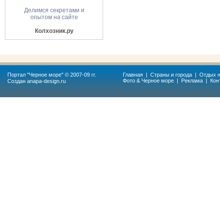
Делимся секретами и
опытом на сайте
Колхозник.ру
Портал "
Черное море
" © 2007-09 гг.
Главная
|
Страны и города
|
Отдых н
Фото & Черное море
|
Реклама
|
Кон
Создан
anapa-design.ru