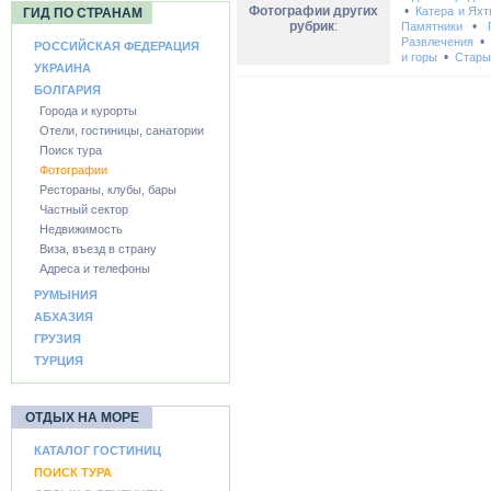
Фотографии других
•
Катера и Ях
ГИД ПО СТРАНАМ
рубрик
:
•
Памятники
Развлечения
РОССИЙСКАЯ ФЕДЕРАЦИЯ
•
и горы
Стары
УКРАИНА
БОЛГАРИЯ
Города и курорты
Отели, гостиницы, санатории
Поиск тура
Фотографии
Рестораны, клубы, бары
Частный сектор
Недвижимость
Виза, въезд в страну
Адреса и телефоны
РУМЫНИЯ
АБХАЗИЯ
ГРУЗИЯ
ТУРЦИЯ
ОТДЫХ НА МОРЕ
КАТАЛОГ ГОСТИНИЦ
ПОИСК ТУРА