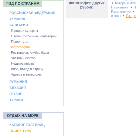
Фотографии других
•
Катера и Ях
ГИД ПО СТРАНАМ
рубрик
:
•
Памятники
Развлечения
РОССИЙСКАЯ ФЕДЕРАЦИЯ
•
Стар
и горы
УКРАИНА
БОЛГАРИЯ
Города и курорты
Отели, гостиницы, санатории
Поиск тура
Фотографии
Рестораны, клубы, бары
Частный сектор
Недвижимость
Виза, въезд в страну
Адреса и телефоны
РУМЫНИЯ
АБХАЗИЯ
ГРУЗИЯ
ТУРЦИЯ
ОТДЫХ НА МОРЕ
КАТАЛОГ ГОСТИНИЦ
ПОИСК ТУРА