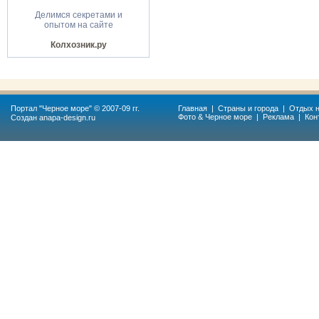
Делимся секретами и
опытом на сайте
Колхозник.ру
Портал "
Черное море
" © 2007-09 гг.
Главная
|
Страны и города
|
Отдых н
Фото & Черное море
|
Реклама
|
Кон
Создан
anapa-design.ru