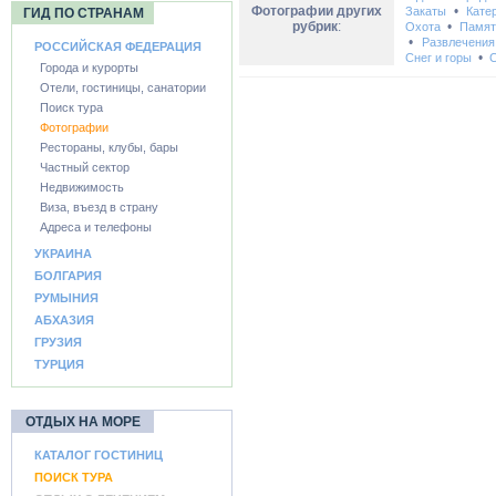
Фотографии других
•
Закаты
Кате
ГИД ПО СТРАНАМ
рубрик
:
•
Охота
Памят
•
Развлечения
РОССИЙСКАЯ ФЕДЕРАЦИЯ
•
Снег и горы
С
Города и курорты
Отели, гостиницы, санатории
Поиск тура
Фотографии
Рестораны, клубы, бары
Частный сектор
Недвижимость
Виза, въезд в страну
Адреса и телефоны
УКРАИНА
БОЛГАРИЯ
РУМЫНИЯ
АБХАЗИЯ
ГРУЗИЯ
ТУРЦИЯ
ОТДЫХ НА МОРЕ
КАТАЛОГ ГОСТИНИЦ
ПОИСК ТУРА