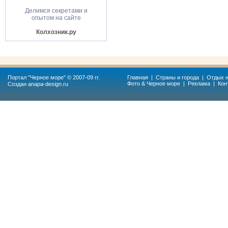
Делимся секретами и
опытом на сайте
Колхозник.ру
Портал "
Черное море
" © 2007-09 гг.
Главная
|
Страны и города
|
Отдых н
Фото & Черное море
|
Реклама
|
Кон
Создан
anapa-design.ru