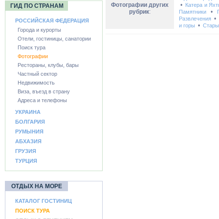
Фотографии других
•
Катера и Ях
ГИД ПО СТРАНАМ
рубрик
:
•
Памятники
Развлечения
РОССИЙСКАЯ ФЕДЕРАЦИЯ
•
и горы
Стары
Города и курорты
Отели, гостиницы, санатории
Поиск тура
Фотографии
Рестораны, клубы, бары
Частный сектор
Недвижимость
Виза, въезд в страну
Адреса и телефоны
УКРАИНА
БОЛГАРИЯ
РУМЫНИЯ
АБХАЗИЯ
ГРУЗИЯ
ТУРЦИЯ
ОТДЫХ НА МОРЕ
КАТАЛОГ ГОСТИНИЦ
ПОИСК ТУРА