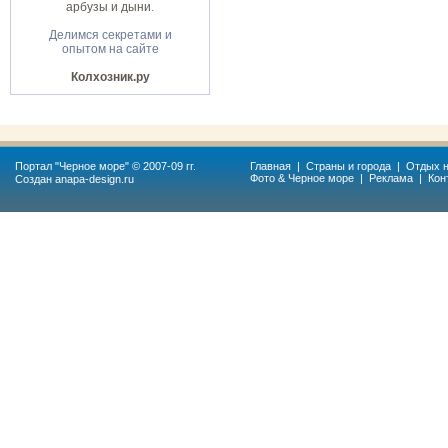
арбузы и дыни
.
Делимся секретами и
опытом на сайте
Колхозник.ру
Портал "
Черное море
" © 2007-09 гг.
Главная
|
Страны и города
|
Отдых н
Фото & Черное море
|
Реклама
|
Кон
Создан
anapa-design.ru