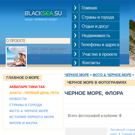
наше любимое море!
Этот сайт расскажет
Вам, все о Черном
море.
ЧЕРНОЕ МОРЕ
>
ФОТО & ЧЕРНОЕ МОРЕ
>
ГЛАВНОЕ О МОРЕ
ЧЕРНОЕ МОРЕ В ФОТОГРАФИЯХ
АКВАПАРК ТИКИ-ТАК
ЧЕРНОЕ МОРЕ, ФЛОРА
АНАПА - ПЕРВЫЙ ДЕНЬ ЛЕТА
НОВОСТИ
СТРАНЫ И ГОРОДА
ФОТО & ЧЕРНОЕ МОРЕ
Всего фотографий в рубрике:
0
ИСТОРИЯ ЧЕРНОГО МОРЯ
ФЛОРА И ФАУНА
Активный отды
•
года
Города 