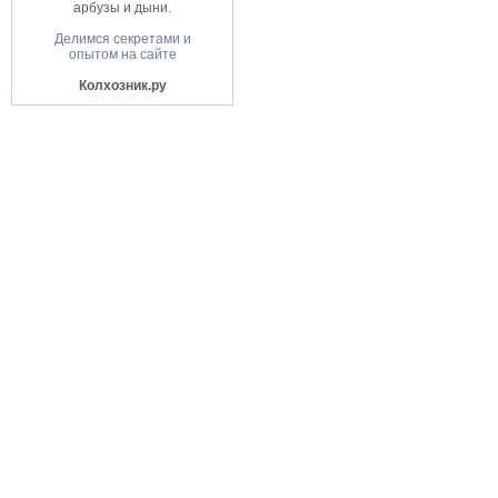
арбузы и дыни
.
Делимся секретами и
опытом на сайте
Колхозник.ру
Портал "
Черное море
" © 2007-09 гг.
Главная
|
Страны и города
|
Отдых н
Фото & Черное море
|
Реклама
|
Кон
Создан
anapa-design.ru