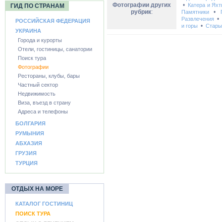
Фотографии других
•
Катера и Ях
ГИД ПО СТРАНАМ
рубрик
:
•
Памятники
Развлечения
РОССИЙСКАЯ ФЕДЕРАЦИЯ
•
и горы
Стары
УКРАИНА
Города и курорты
Отели, гостиницы, санатории
Поиск тура
Фотографии
Рестораны, клубы, бары
Частный сектор
Недвижимость
Виза, въезд в страну
Адреса и телефоны
БОЛГАРИЯ
РУМЫНИЯ
АБХАЗИЯ
ГРУЗИЯ
ТУРЦИЯ
ОТДЫХ НА МОРЕ
КАТАЛОГ ГОСТИНИЦ
ПОИСК ТУРА