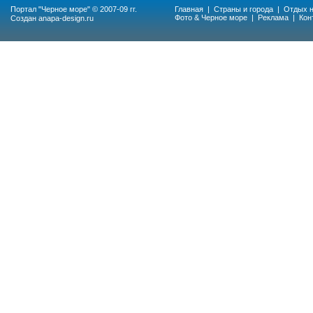
Портал "
Черное море
" © 2007-09 гг.
Главная
|
Страны и города
|
Отдых н
Фото & Черное море
|
Реклама
|
Кон
Создан
anapa-design.ru