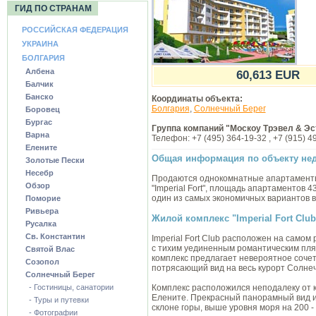
ГИД ПО СТРАНАМ
РОССИЙСКАЯ ФЕДЕРАЦИЯ
УКРАИНА
БОЛГАРИЯ
Албена
60,613 EUR
Балчик
Банско
Координаты объекта:
Болгария
,
Солнечный Берег
Боровец
Бургас
Группа компаний "Москоу Трэвел & Эс
Варна
Телефон: +7 (495) 364-19-32 , +7 (915) 4
Елените
Общая информация по объекту не
Золотые Пески
Несебр
Продаются однокомнатные апартаменты 
Обзор
"Imperial Fort", площадь апартаментов 
один из самых экономичных вариантов в
Поморие
Ривьера
Жилой комплекс "Imperial Fort Club
Русалка
Св. Константин
Imperial Fort Club расположен на самом
с тихим уединенным романтическим пля
Святой Влас
комплекс предлагает невероятное сочет
Созопол
потрясающий вид на весь курорт Солнеч
Солнечный Берег
- Гостиницы, санатории
Комплекс расположился неподалеку от 
Елените. Прекрасный панорамный вид и
- Туры и путевки
склоне горы, выше уровня моря на 200 - 
- Фотографии