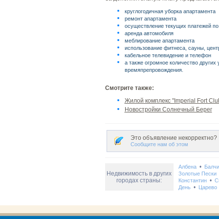
круглогодичная уборка апартамента
ремонт апартамента
осуществление текущих платежей по а
аренда автомобиля
меблирование апартамента
использование фитнеса, сауны, цент
кабельное телевидение и телефон
а также огромное количество других 
времяпрепровождения.
Смотрите также:
Жилой комплекс "Imperial Fort Clu
Новостройки Солнечный Берег
Это объявление некорректно?
Сообщите нам об этом
•
Албена
Балчи
Недвижимость в других
Золотые Пески
городах страны:
•
Константин
С
•
День
Царево