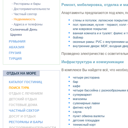
- Рестораны и бары
Ремонт, мебелировка, отделка и м
- Достопримечательности
Апартаменты предлагаются под ключ, п
- Частный сектор
- Недвижимость
стены и потолок: латексное покрытие
- Адреса и телефоны
пол: прихожая, кухня - теракот, хол
или ковровое покрытие
Солнечный День
ванная комната и и туалет: фаянс и 
Царево
бойлер
РУМЫНИЯ
оконные рамы: PVC с внутренними ш
внутренние двери: MDF; входная две
АБХАЗИЯ
ГРУЗИЯ
Проведено электричество с осветитель
ТУРЦИЯ
Инфраструктура и коммуникации
В комплексе Вы найдете всё, что необхо
ОТДЫХ НА МОРЕ
четыре ресторана
бар
КАТАЛОГ ГОСТИНИЦ
кафе
ПОИСК ТУРА
четыре бассейна с разнообразными 
ОТДЫХ С ЛЕЧЕНИЕМ
супермаркет
магазины
ДЕТСКИЙ ОТДЫХ
сувенирные лавки
ГОСТЕВЫЕ ДОМА
фитнес-клуб
ЧАСТНЫЙ СЕКТОР
сауна
пункт обмена валюты
ДОСУГ И ОТДЫХ
детские площадки
РЕСТОРАНЫ И БАРЫ
теннисный корт
ДОСТОПРИМЕЧАТЕЛЬНОСТИ