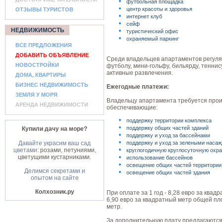
футбольная площадка
центр красоты и здоровья
ОТЗЫВЫ ТУРИСТОВ
интернет клуб
сейф
НЕДВИЖИМОСТЬ
туристический офис
охраняемый паркинг
ВСЕ ПРЕДЛОЖЕНИЯ
ДОБАВИТЬ ОБЪЯВЛЕНИЕ
Среди владельцев апартаментов регуля
НОВОСТРОЙКИ
футболу, мини-гольфу, бильярду, теннис
активные развлечения.
ДОМА, КВАРТИРЫ
БИЗНЕС НЕДВИЖИМОСТЬ
Ежегодные платежи:
ЗЕМЛЯ У МОРЯ
Владельцу апартамента требуется про
АРЕНДА НЕДВИЖИМОСТИ
обеспечивающие:
поддержку территории комплекса
поддержку общих частей зданий
Купили дачу на море?
поддержку и уход за бассейнами
Давайте украсим ваш сад
поддержку и уход за зелеными наса
цветами:
розами
,
петуниями
,
круглогодичную круглосуточную охр
цветущими кустарниками
.
использование бассейнов
освещение общих частей территории
Делимся секретами и
освещение общих частей здания
опытом на сайте
Колхозник.ру
При оплате за 1 год - 8,28 евро за ква
6,90 евро за квадратный метр общей пло
метр.
За дополнительную плату предлагаются