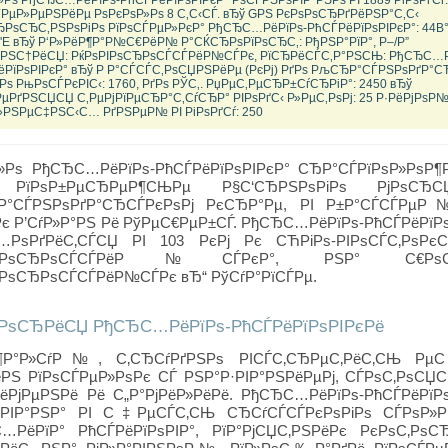
Рѕ РђСЂС…РёРїРѕ-РћСЃРёРїРѕРІРєР° РѕСЃРЅРѕРІР°РЅРѕ РІ 1889 РіРѕРґСѓ.
РµР»РµРЅРёРµ РѕРєРѕР»Рѕ 8 С‚С‹СЃ. вЂў GPS РєРѕРѕСЂРґРёРЅР°С‚С‹
ЂРѕСЂС‚РЅРѕРіРѕ РїРѕСЃРµР»РєР° РђСЂС…РёРїРѕ-РћСЃРёРїРѕРІРєР°: 44В°
'E вЂў Р‘Р»РёР¶Р°Р№С€РёР№ Р°СЌСЂРѕРїРѕСЂС‚: РђРЅР°РїР°, Р–/Р”
°РЅС†РёСЏ: РќРѕРІРѕСЂРѕСЃСЃРёР№СЃРє, РїСЂРёСЃС‚Р°РЅСЊ: РђСЂС…Р
РїРѕРІРєР° вЂў Р Р°СЃСЃС‚РѕСЏРЅРёРµ (РєРј) РґРѕ РљСЂР°СЃРЅРѕРґР°С
ґРѕ РњРѕСЃРєРІС‹: 1760, РґРѕ РЎС‚. РџРµС‚РµСЂР±СѓСЂРіР°: 2450 вЂў
РґРЅСЏСЏ С‚РµРјРїРµСЂР°С‚СѓСЂР° РІРѕРґС‹ Р»РµС‚РѕРј: 25 Р·РёРјРѕР№:
»РЅРµС‡РЅС‹С… РґРЅРµР№ РІ РіРѕРґСѓ: 250
»Рѕ РђСЂС…РёРїРѕ-РћСЃРёРїРѕРІРєР° СЂР°СЃРїРѕР»РѕР¶
 РїРѕР±РµСЂРµР¶СЊРµ Р§С‘СЂРЅРѕРіРѕ РјРѕСЂ
°СЃРЅРѕРґР°СЂСЃРєРѕРј РєСЂР°Рµ, РІ Р±Р°СЃСЃРµ
є Р’СѓР»Р°РЅ Рё РўРµС€РµР±СЃ. РђСЂС…РёРїРѕ-РћСЃРёРїРѕ
…РѕРґРёС‚СЃСЏ РІ 103 РєРј Рє СЋРіРѕ-РІРѕСЃС‚РѕРєС
ѕРІРѕСЂРѕСЃСЃРёР№СЃРєР°, РЅР° С€РѕСЃ
ІРѕСЂРѕСЃСЃРёР№СЃРє вЂ“ РўСѓР°РїСЃРµ.
‚РѕСЂРёСЏ РђСЂС…РёРїРѕ-РћСЃРёРїРѕРІРєРё
¶Р°Р»СѓР№, С‚СЂСѓРґРЅРѕ РІСЃС‚СЂРµС‚РёС‚СЊ 
ёРЅ РїРѕСЃРµР»РѕРє СЃ РЅР°Р·РІР°РЅРёРµРј, СЃРѕС‚РѕСЏ
РёРјРµРЅРё Рё С„Р°РјРёР»РёРё. РђСЂС…РёРїРѕ-РћСЃРёРїРѕ
·РІР°РЅР° РІ С‡РµСЃС‚СЊ СЂСѓСЃСЃРєРѕРіРѕ СЃРѕР»Рґ
…РёРїР° РћСЃРёРїРѕРІР°, РїР°РјСЏС‚РЅРёРє РєРѕС‚РѕСЂ