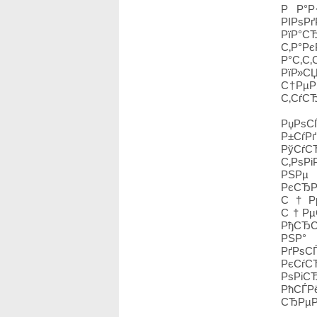
Р Р°Р
РІРѕР
РїР°С
С‚Р°
Р°С‚С
РїР»С
С†РµР
С‚СѓСЂ
РџРѕС
Р±СѓР
РўСѓС
С‚РѕР
РЅРµ 
РєС
С†РµР
С†РµС
РђСЂС…
РЅР° 
РґРѕ
РєСѓ
РѕРіС
РћСЃРё
СЂРµР