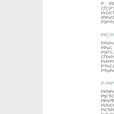
Р’ Рї
СЃС‚Р
РєСѓ
(РїРѕ
РЅР°Р
РћС‚Р
Р’РѕРє
РїРµС
РЅР°
СЃРєРѕ
РѕРґР
Р°РєС
Р“РµР
Р–РёР
РќРёР
РђСЂС
РјРѕ
РєРѕ
РїСЂ