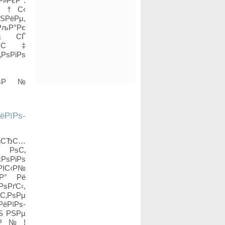
»РєР°.
ЂС†С‹
ЅРёРµ,
љР°Рє
Рµ СЃ
ЃСЏС‡
‚РѕРіРѕ
ІРѕР№
їРѕ-
РђСЂС…
Џ РѕС‚
РѕРіРѕ
РІС‹Р№
јР° Рё
ѕРґС‹,
С‚РѕРµ
РёРїРѕ-
Ѕ РЅРµ
С‹Р№!