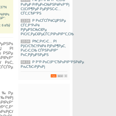
03.05
Р±РµР·РґРµР»СЊРЅРёРєР°Рј
37'N
С‡СѓР¶РµР·РµРјРЅС‹С…
СЃС‚СЂР°РЅ
ёРїРѕ
ЂР°:
Р РѕСЃСЃРёСЏРЅРµ
13.04
СЃС‚Р°Р»Рё
 6 вЂў
РјРµРЅСЊС€Рµ
РїСѓС‚РµС€РµСЃС‚РІРѕРІР°С‚СЊ
РћС‚РґС‹С… РІ
10.04
РµРЅРѕ
РўСѓСЂС†РёРё РјРѕР¶РµС‚
СЏ РІ
Р±С‹С‚СЊ СЃРЅРѕРІР°
Р№РЅРµ
РѕС‚РјРµРЅРµРЅ
РІРєР°
ѓ РѕС‚
Р Р°Р·РѕС‡Р°СЂРѕРІР°РЅРёРµ
04.12
СЃРµ
РљСЂС‹РјРѕРј
rss
все
+
РµС‰Рµ
С‰РёРј
РІРєР°
Р°С‚Р°
РѕРјСѓ