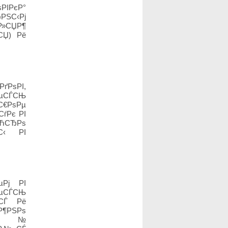
РІРєР°
РЅС‹Рј
»СЏР¶
СЏ) Рё
РґРѕРІ,
РµСЃСЊ
€РѕРµ
СѓРє РІ
СЋСЂРѕ
ЂС‹ РІ
µРј РІ
РµСЃСЊ
СЃ Рё
¶РЅРѕ
€РѕР№