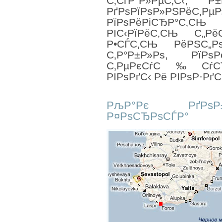
С‚СѓР°Р»РµС‚С‹, 
РґРѕРїРѕР»РЅРёС‚
РїРѕРёРіСЂР°С‚
РІС‹РїРёС‚СЊ С„Р
Р•СЃС‚СЊ РёРЅС„
С‚Р°Р±Р»Рѕ, РїР
С‚РµРєСѓС‰СѓСЋ 
РІРѕРґС‹ Рё РІРѕР·Рґ
РљР°Рє РґРѕР
Р¤РѕСЂРѕСЃР°