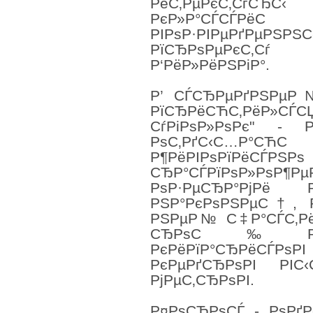
РёС‚РµРєС‚СѓС
РєР»Р°СЃС
РІРѕР·РІРµРґРµРЅРЅ
РїСЂРѕРµРєС‚Сѓ 
Р‘РёР»РёРЅРіР°.
Р’ СЃСЂРµРґРЅРµР
РїСЂРёСЋС‚РёР»СЃС
СѓРіРѕР»РѕРє
" - Р»
РѕС‚РґС‹С…
Р¶РёРІРѕРїРёСЃРЅРѕ
СЂР°СЃРїРѕР»РѕР¶Р
РѕР·РµСЂР°РјРё 
РЅР°РєРѕРЅРµС†, 
РЅРµР№ С‡Р°СЃС‚Рё
СЂРѕС‰Р° СЃ
РєРёРїР°СЂРёСЃРѕ
РєРµРґСЂРѕРІ Р
РјРµС‚СЂРѕРІ.
Р¤РѕСЂРѕСЃ
- РѕРґР