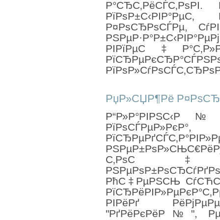
Р°СЂС‚РёСЃС‚РѕРІ
РїРѕР±С‹РІР°РµС
Р¤РѕСЂРѕСЃРµ
, СѓР
РЅРµР·Р°Р±С‹РІР°РµР
РІРїРµС‡Р°С‚Р»Р
РїСЂРµРєСЂР°С
РїРѕР»СѓРѕСЃС‚СЂРѕ
РџР»СЏР¶Рё Р¤РѕСЂ
Р“Р»Р°РІРЅС‹Р№
РїРѕСЃРµР»РєР°,
РїСЂРµРґСЃС‚Р°РІР
РЅРµР±РѕР»СЊС€Рё
С‚РѕС‡РєР
РЅРµРѕР±РѕСЂСѓРґРѕ
РћС‡РµРЅСЊ СѓСЋС
РїСЂРёРІР»РµРєР°С
РІРёРґ РёРјРµРµ
"РґРёРєРёР№", Рµ