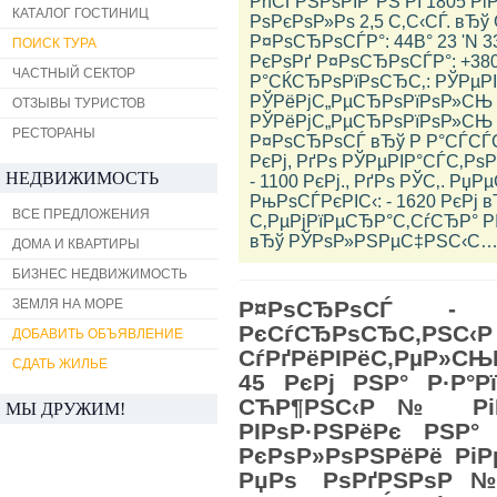
РћСЃРЅРѕРІР°РЅ РІ 1805 Р
КАТАЛОГ ГОСТИНИЦ
РѕРєРѕР»Рѕ 2,5 С‚С‹СЃ. вЂ
Р¤РѕСЂРѕСЃР°: 44В° 23 'N
ПОИСК ТУРА
РєРѕРґ Р¤РѕСЂРѕСЃР°: +3
ЧАСТНЫЙ СЕКТОР
Р°СЌСЂРѕРїРѕСЂС‚: РЎРµР
РЎРёРјС„РµСЂРѕРїРѕР»СЊ в
ОТЗЫВЫ ТУРИСТОВ
РЎРёРјС„РµСЂРѕРїРѕР»СЊ
РЕСТОРАНЫ
Р¤РѕСЂРѕСЃ вЂў Р Р°СЃСЃС‚
РєРј, РґРѕ РЎРµРІР°СЃС‚РѕРї
НЕДВИЖИМОСТЬ
- 1100 РєРј., РґРѕ РЎС‚. Рџ
РњРѕСЃРєРІС‹: - 1620 РєР
ВСЕ ПРЕДЛОЖЕНИЯ
С‚РµРјРїРµСЂР°С‚СѓСЂР° РІР
вЂў РЎРѕР»РЅРµС‡РЅС‹С… Р
ДОМА И КВАРТИРЫ
БИЗНЕС НЕДВИЖИМОСТЬ
ЗЕМЛЯ НА МОРЕ
Р¤РѕСЂРѕСЃ - 
РєСѓСЂРѕСЂС‚Р
ДОБАВИТЬ ОБЪЯВЛЕНИЕ
СѓРґРёРІРёС‚РµР»С
СДАТЬ ЖИЛЬЕ
45 РєРј РЅР° Р·Р°Рї
СЋР¶РЅС‹Р№ РіРѕ
МЫ ДРУЖИМ!
РІРѕР·РЅРёРє РЅР°
РєРѕР»РѕРЅРёРё РіР
РџРѕ РѕРґРЅРѕР