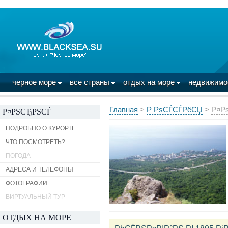
черное море
все страны
отдых на море
недвижим
Главная
>
Р РѕСЃСЃРёСЏ
>
Р¤Р
Р¤РЅСЂРЅСЃ
ПОДРОБНО О КУРОРТЕ
ЧТО ПОСМОТРЕТЬ?
ПОГОДА
АДРЕСА И ТЕЛЕФОНЫ
ФОТОГРАФИИ
ВИРТУАЛЬНЫЙ ТУР
ОТДЫХ НА МОРЕ