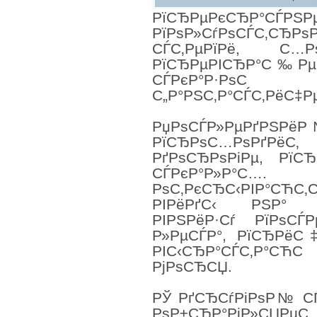
РїСЂРµРєСЂР°СЃРЅ
РїРѕР»СѓРѕСЃС‚С
СЃС‚РµРїРё, С…
РїСЂРµРІСЂР°С‰РµР
СЃРєР°Р·
С„Р°РЅС‚Р°СЃС‚РёС‡Р
РџРѕСЃР»РµРґРЅРёР
РїСЂРѕС…РѕРґРёС‚
РґРѕСЂРѕРіРµ, Рї
СЃРєР°Р»Р°С
РѕС‚РєСЂС‹РІР°СЋС
РІРёРґС‹ РЅР° СЂ
РІРЅРёР·Сѓ РїРѕСЃР
Р»РµСЃР°, РїСЂРёС‡
РІС‹СЂР°СЃС‚Р°СЋ
РјРѕСЂСЏ.
РЎ РґСЂСѓРіРѕР№ СЃ
РѕР±СЂР°РјР»СЏРµ