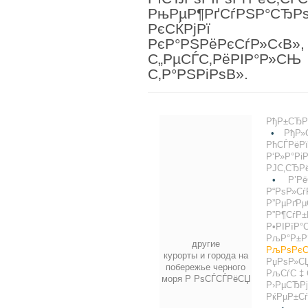
РњРµР¶РґСѓРЅР°СЂ
РєСЌРјРї В«
РєР°РЅРёРєСѓР»С
С„РµСЃС‚РёРІР°Р»
С‚Р°РЅРіРѕВ».
РђР±СЂР
•
РђР»
РћСЃРёРї
Р‘Р»Р°Р
РЈС‚СЂР
•
Р’Р
Р“РѕР»С
Р”РµРґ
Р”Р¶СѓР±
Р•РІРїР°
РљР°Р±Р
другие
РљРѕРєС
курорты и города на
РџРѕР»С
побережье черного
РљСѓС‡С
моря Р РѕСЃСЃРёСЏ
Р›РµСЂРј
РќРµР±Сѓ