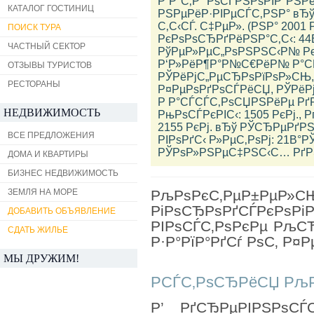
Р”Р°С‚Р° РѕСЃРЅРѕРІР°РЅ
КАТАЛОГ ГОСТИНИЦ
РЅРµРёР·РІРµСЃС‚РЅР° вЂў
С‚С‹СЃ. С‡РµР». (РЅР° 2001 
ПОИСК ТУРА
РєРѕРѕСЂРґРёРЅР°С‚С‹: 44В
ЧАСТНЫЙ СЕКТОР
РўРµР»РµС„РѕРЅРЅС‹Р№ РєР
Р‘Р»РёР¶Р°Р№С€РёР№ Р°С
ОТЗЫВЫ ТУРИСТОВ
РЎРёРјС„РµСЂРѕРїРѕР»СЊ, 
РЕСТОРАНЫ
Р¤РµРѕРґРѕСЃРёСЏ, РЎРёР
Р Р°СЃСЃС‚РѕСЏРЅРёРµ РґРѕ
НЕДВИЖИМОСТЬ
РњРѕСЃРєРІС‹: 1505 РєРј., 
2155 РєРј. вЂў РЎСЂРµРґР
ВСЕ ПРЕДЛОЖЕНИЯ
РІРѕРґС‹ Р»РµС‚РѕРј: 21В°Р
РЎРѕР»РЅРµС‡РЅС‹С… РґРЅ
ДОМА И КВАРТИРЫ
БИЗНЕС НЕДВИЖИМОСТЬ
ЗЕМЛЯ НА МОРЕ
РљРѕРєС‚РµР±Рµ
РіРѕСЂРѕРґСЃРє
ДОБАВИТЬ ОБЪЯВЛЕНИЕ
РІРѕСЃС‚РѕРєРµ РљСЂС
СДАТЬ ЖИЛЬЕ
Р·Р°РїР°РґСѓ РѕС‚ Р¤
МЫ ДРУЖИМ!
РСЃС‚РѕСЂРёСЏ Рљ
Р’ РґСЂРµРІРЅРѕСЃС