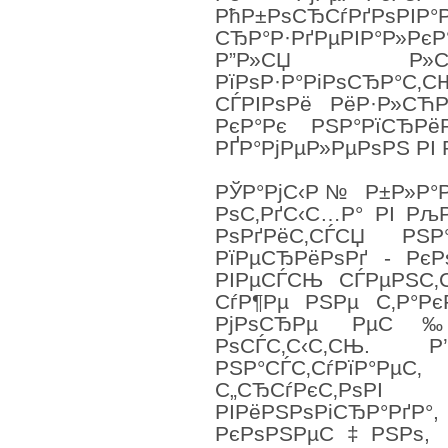
РћР±РѕСЂСѓРґРѕРІ
СЂР°Р·РґРµРІР°Р»РєР
Р”Р»СЏ Р»С
РїРѕР·Р°РіРѕСЂР°С‚
СЃРІРѕРё РёР·Р»СЋР
РєР°Рє РЅР°РїСЂРё
РҐР°РјРµР»РµРѕРЅ РІ
РЎР°РјС‹Р№ Р±Р»Р°Р
РѕС‚РґС‹С…Р° РІ Рљ
РѕРґРёС‚СЃСЏ РЅ
РїРµСЂРёРѕРґ - РєР
РІРµСЃСЊ СЃРµРЅС
СѓР¶Рµ РЅРµ С‚Р°Р
РјРѕСЂРµ РµС‰
РѕСЃС‚С‹С‚СЊ. 
РЅР°СЃС‚СѓРїР°Рµ
С„СЂСѓРєС‚РѕРІ 
РІРёРЅРѕРіСЂР°РґР°
РєРѕРЅРµС‡РЅРѕ, 