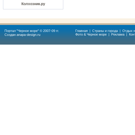
Колхозник.ру
Портал "
Черное море
" © 2007-09 гг.
Главная
|
Страны и города
|
Отдых н
Фото & Черное море
|
Реклама
|
Кон
Создан
anapa-design.ru