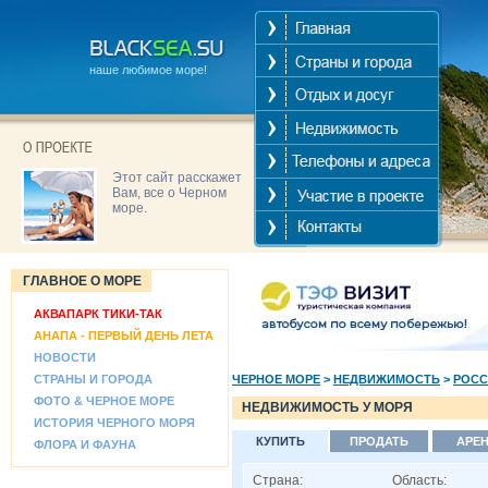
наше любимое море!
Этот сайт расскажет
Вам, все о Черном
море.
ГЛАВНОЕ О МОРЕ
АКВАПАРК ТИКИ-ТАК
АНАПА - ПЕРВЫЙ ДЕНЬ ЛЕТА
НОВОСТИ
СТРАНЫ И ГОРОДА
ЧЕРНОЕ МОРЕ
>
НЕДВИЖИМОСТЬ
>
РОСС
ФОТО & ЧЕРНОЕ МОРЕ
НЕДВИЖИМОСТЬ У МОРЯ
ИСТОРИЯ ЧЕРНОГО МОРЯ
КУПИТЬ
ПРОДАТЬ
АРЕ
ФЛОРА И ФАУНА
Страна:
Область: