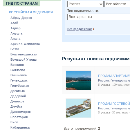
ГИД ПО СТРАНАМ
Тип недвижимости:
РОССИЙСКАЯ ФЕДЕРАЦИЯ
Абрау-Дюрсо
Агой
Адлер
Все предложения
Алушта
Анапа
Архипо-Осиповка
Бетта
Благовещенская
Результат поиска недвижим
Большой Утриш
Веселое
Витязево
Вишневка
ПРОДАМ АПАРТАМЕ
Геленджик
Россия
,
Геленджикск
S участка - 100 сот., море
Голубицкая
Дагомыс
Дедеркой
Джанхот
ПРОДАМ ГОСТЕВОЙ
Джубга
Россия
,
Геленджикск
Дивноморск
S участка - 30 сот., море 
Евпатория
Ейск
Кабардинка
Всего предложений:
2