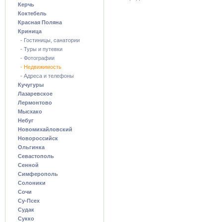
Керчь
Коктебель
Красная Поляна
Криница
- Гостиницы, санатории
- Туры и путевки
- Фотографии
- Недвижимость
- Адреса и телефоны
Кучугуры
Лазаревское
Лермонтово
Мысхако
Небуг
Новомихайловский
Новороссийск
Ольгинка
Севастополь
Сенной
Симферополь
Солоники
Сочи
Су-Псех
Судак
Сукко