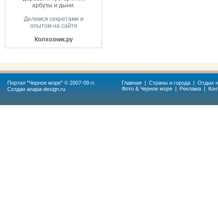
арбузы и дыни
.
Делимся секретами и
опытом на сайте
Колхозник.ру
Портал "
Черное море
" © 2007-09 гг.
Главная
|
Страны и города
|
Отдых н
Фото & Черное море
|
Реклама
|
Кон
Создан
anapa-design.ru