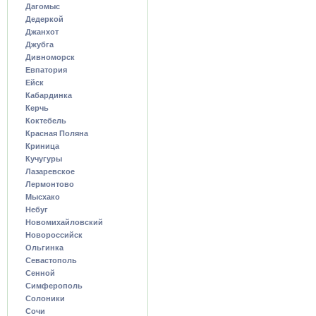
Дагомыс
Дедеркой
Джанхот
Джубга
Дивноморск
Евпатория
Ейск
Кабардинка
Керчь
Коктебель
Красная Поляна
Криница
Кучугуры
Лазаревское
Лермонтово
Мысхако
Небуг
Новомихайловский
Новороссийск
Ольгинка
Севастополь
Сенной
Симферополь
Солоники
Сочи