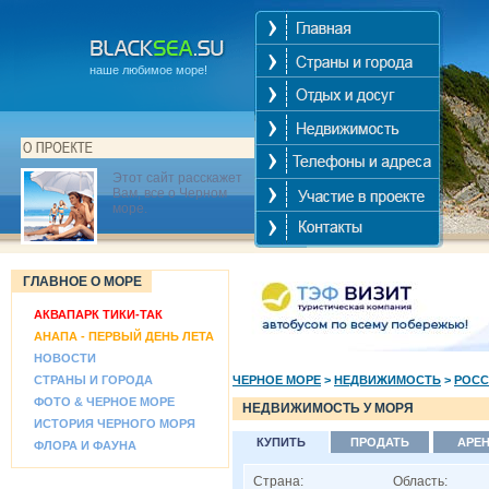
наше любимое море!
Этот сайт расскажет
Вам, все о Черном
море.
ГЛАВНОЕ О МОРЕ
АКВАПАРК ТИКИ-ТАК
АНАПА - ПЕРВЫЙ ДЕНЬ ЛЕТА
НОВОСТИ
СТРАНЫ И ГОРОДА
ЧЕРНОЕ МОРЕ
>
НЕДВИЖИМОСТЬ
>
РОСС
ФОТО & ЧЕРНОЕ МОРЕ
НЕДВИЖИМОСТЬ У МОРЯ
ИСТОРИЯ ЧЕРНОГО МОРЯ
КУПИТЬ
ПРОДАТЬ
АРЕ
ФЛОРА И ФАУНА
Страна:
Область: