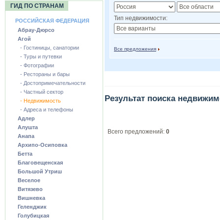
ГИД ПО СТРАНАМ
Тип недвижимости:
РОССИЙСКАЯ ФЕДЕРАЦИЯ
Абрау-Дюрсо
Агой
- Гостиницы, санатории
Все предложения
- Туры и путевки
- Фотографии
- Рестораны и бары
- Достопримечательности
- Частный сектор
Результат поиска недвижим
- Недвижимость
- Адреса и телефоны
Адлер
Алушта
Всего предложений:
0
Анапа
Архипо-Осиповка
Бетта
Благовещенская
Большой Утриш
Веселое
Витязево
Вишневка
Геленджик
Голубицкая