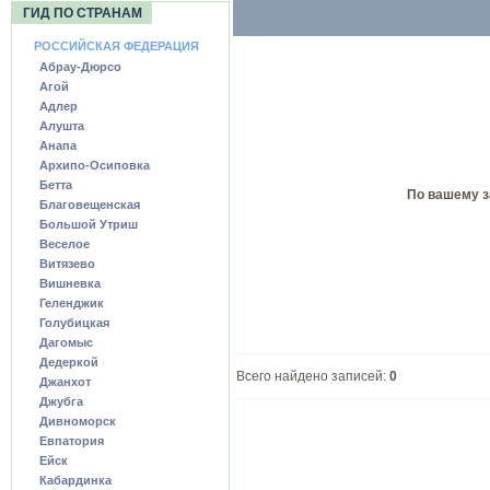
ГИД ПО СТРАНАМ
РОССИЙСКАЯ ФЕДЕРАЦИЯ
Абрау-Дюрсо
Агой
Адлер
Алушта
Анапа
Архипо-Осиповка
Бетта
По вашему з
Благовещенская
Большой Утриш
Веселое
Витязево
Вишневка
Геленджик
Голубицкая
Дагомыс
Дедеркой
Всего найдено записей:
0
Джанхот
Джубга
Дивноморск
Евпатория
Ейск
Кабардинка