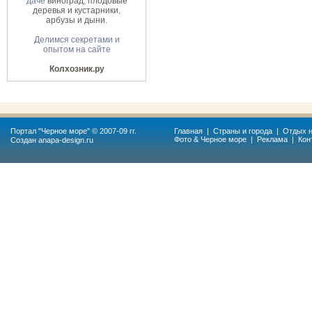
даче
виноград
,
плодовые
деревья и кустарники
,
арбузы и дыни
.
Делимся секретами и
опытом на сайте
Колхозник.ру
Портал "
Черное море
" © 2007-09 гг.
Главная
|
Страны и города
|
Отдых н
Фото & Черное море
|
Реклама
|
Кон
Создан
anapa-design.ru