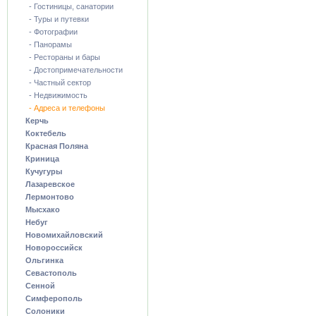
- Гостиницы, санатории
- Туры и путевки
- Фотографии
- Панорамы
- Рестораны и бары
- Достопримечательности
- Частный сектор
- Недвижимость
- Адреса и телефоны
Керчь
Коктебель
Красная Поляна
Криница
Кучугуры
Лазаревское
Лермонтово
Мысхако
Небуг
Новомихайловский
Новороссийск
Ольгинка
Севастополь
Сенной
Симферополь
Солоники