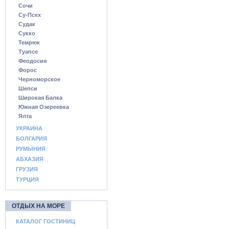
Сочи
Су-Псех
Судак
Сукко
Темрюк
Туапсе
Феодосия
Форос
Черноморское
Шепси
Широкая Балка
Южная Озереевка
Ялта
УКРАИНА
БОЛГАРИЯ
РУМЫНИЯ
АБХАЗИЯ
ГРУЗИЯ
ТУРЦИЯ
ОТДЫХ НА МОРЕ
КАТАЛОГ ГОСТИНИЦ